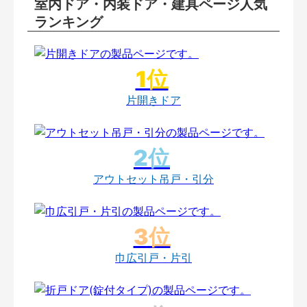
室内ドア・内装ドア・建具ページ人気
ランキング
片開きドア
アウトセット吊戸・引分
巾広引戸・片引