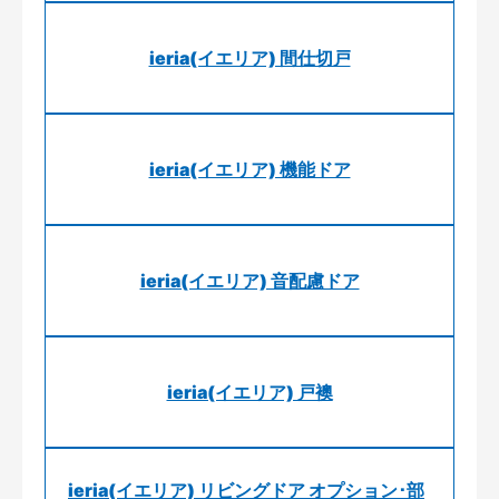
ieria(イエリア) 間仕切戸
ieria(イエリア) 機能ドア
ieria(イエリア) 音配慮ドア
ieria(イエリア) 戸襖
ieria(イエリア) リビングドア オプション･部