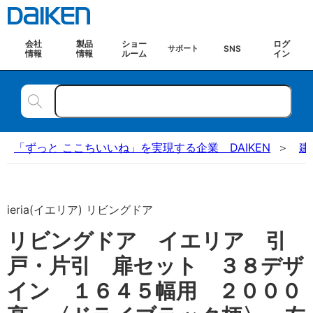
会社
製品
ショー
ログ
SNS
サポート
情報
情報
ルーム
イン
「ずっと ここちいいね」を実現する企業 DAIKEN
建
ieria(イエリア) リビングドア
リビングドア イエリア 引
戸・片引 扉セット ３８デザ
イン １６４５幅用 ２０００