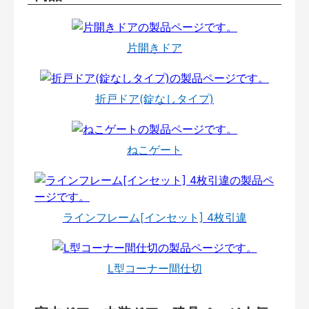
片開きドア
折戸ドア(錠なしタイプ)
ねこゲート
ラインフレーム[インセット] 4枚引違
L型コーナー間仕切