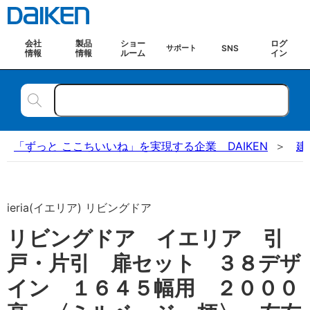
会社
製品
ショー
ログ
SNS
サポート
情報
情報
ルーム
イン
「ずっと ここちいいね」を実現する企業 DAIKEN
建
ieria(イエリア) リビングドア
リビングドア イエリア 引
戸・片引 扉セット ３８デザ
イン １６４５幅用 ２０００