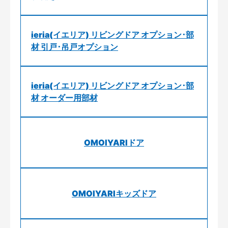
ieria(イエリア) リビングドア オプション･部
材 引戸･吊戸オプション
ieria(イエリア) リビングドア オプション･部
材 オーダー用部材
OMOIYARIドア
OMOIYARIキッズドア