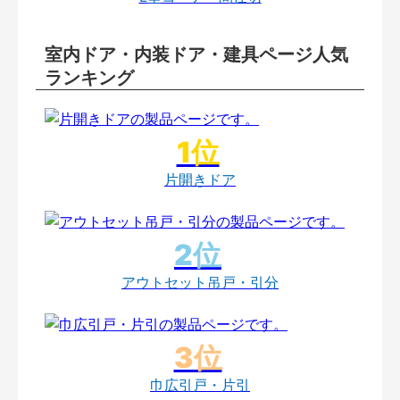
室内ドア・内装ドア・建具ページ人気
ランキング
片開きドア
アウトセット吊戸・引分
巾広引戸・片引