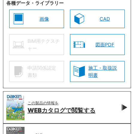
各種データ・ライブラリー
画像
CAD
BIM用テクスチ
図面PDF
ャー
申請関係認定
施工・取扱説
書類
明書
この製品の情報を
WEBカタログで
閲覧する