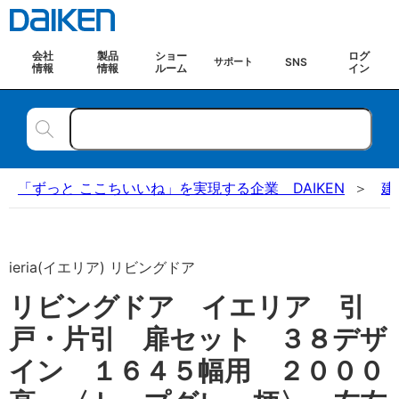
会社
製品
ショー
ログ
SNS
サポート
情報
情報
ルーム
イン
「ずっと ここちいいね」を実現する企業 DAIKEN
建
ieria(イエリア) リビングドア
リビングドア イエリア 引
戸・片引 扉セット ３８デザ
イン １６４５幅用 ２０００