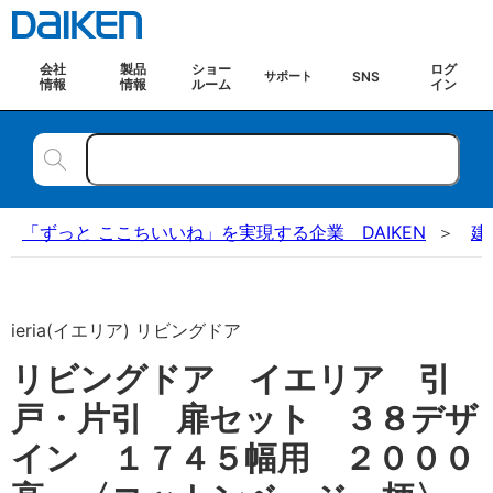
会社
製品
ショー
ログ
SNS
サポート
情報
情報
ルーム
イン
「ずっと ここちいいね」を実現する企業 DAIKEN
建
ieria(イエリア) リビングドア
リビングドア イエリア 引
戸・片引 扉セット ３８デザ
イン １７４５幅用 ２０００