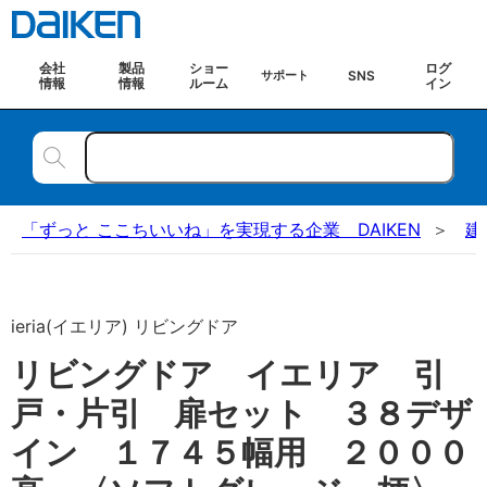
会社
製品
ショー
ログ
SNS
サポート
情報
情報
ルーム
イン
「ずっと ここちいいね」を実現する企業 DAIKEN
建
ieria(イエリア) リビングドア
リビングドア イエリア 引
戸・片引 扉セット ３８デザ
イン １７４５幅用 ２０００