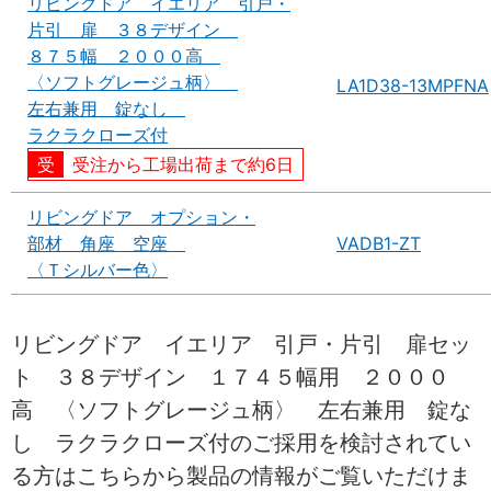
リビングドア イエリア 引戸・
片引 扉 ３８デザイン
８７５幅 ２０００高
〈ソフトグレージュ柄〉
LA1D38-13MPFNA
左右兼用 錠なし
ラクラクローズ付
受注から工場出荷まで約6日
リビングドア オプション・
部材 角座 空座
VADB1-ZT
〈Ｔシルバー色〉
リビングドア イエリア 引戸・片引 扉セッ
ト ３８デザイン １７４５幅用 ２０００
高 〈ソフトグレージュ柄〉 左右兼用 錠な
し ラクラクローズ付のご採用を検討されてい
る方はこちらから製品の情報がご覧いただけま