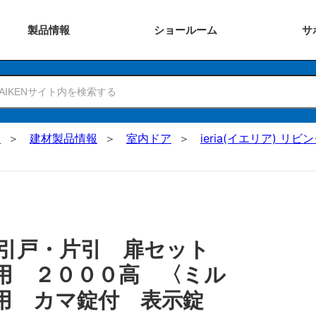
製品
情報
ショー
ルーム
サ
N
建材製品情報
室内ドア
ieria(イエリア) リビ
 引戸・片引 扉セット
用 ２０００高 〈ミル
兼用 カマ錠付 表示錠