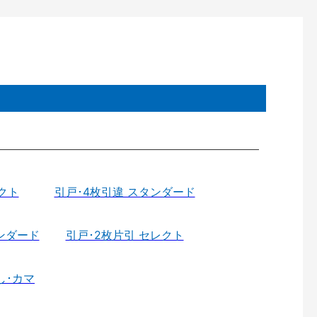
クト
引戸･4枚引違 スタンダード
ンダード
引戸･2枚片引 セレクト
し･カマ