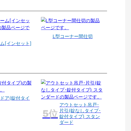
L型コーナー間仕切
ム[インセット]
ドア(錠付タイ
アウトセット吊戸･
片引(錠なしタイプ･
錠付タイプ) スタン
ダード