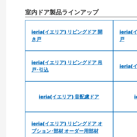
室内ドア製品ラインアップ
ieria(イエリア) リビングドア 開
ieri
き戸
戸
ieria(イエリア) リビングドア 吊
ieri
戸･引込
ieria(イエリア) 音配慮ドア
ieria(イエリア) リビングドア オ
プション･部材 オーダー用部材