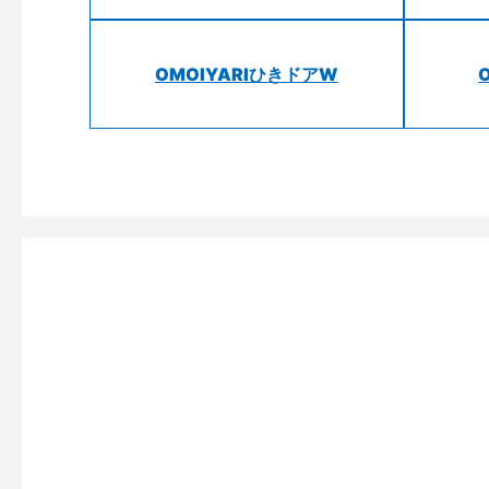
OMOIYARIひきドアW