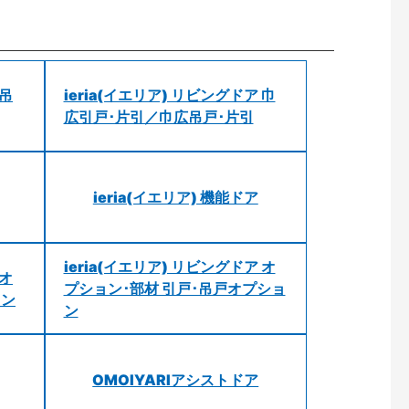
 吊
ieria(イエリア) リビングドア 巾
広引戸･片引／巾広吊戸･片引
ieria(イエリア) 機能ドア
ieria(イエリア) リビングドア オ
 オ
プション･部材 引戸･吊戸オプショ
ョン
ン
OMOIYARIアシストドア