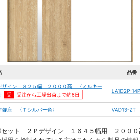
名
品番
デザイン ８２５幅 ２０００高 〈ミルキー
LA1D2P-14
付
受注から工場出荷まで約6日
マ錠座 〈Ｔシルバー色〉
VAD13-ZT
扉セット ２Ｐデザイン １６４５幅用 ２００