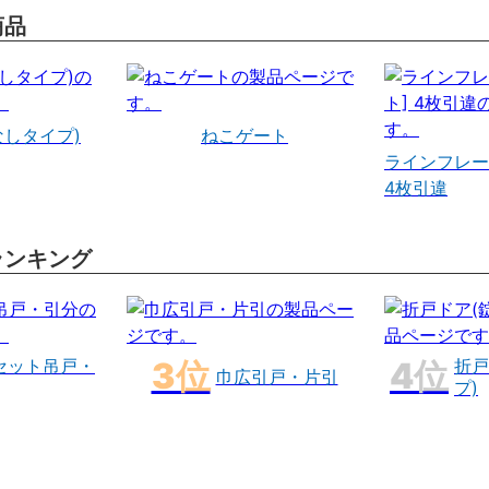
商品
なしタイプ)
ねこゲート
ラインフレー
4枚引違
ランキング
セット吊戸・
折戸
巾広引戸・片引
プ)