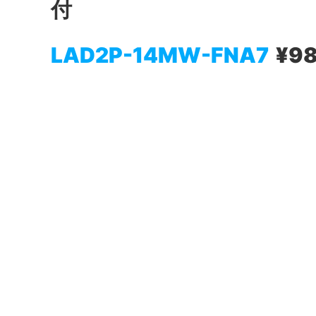
付
LAD2P-14MW-FNA7
¥98