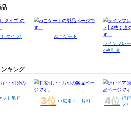
商品
なしタイプ)
ねこゲート
ラインフレー
4枚引違
ランキング
セット吊戸・
折戸
巾広引戸・片引
プ)