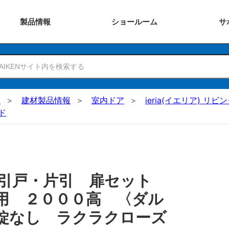
製品
情報
ショー
ルーム
サ
N
建材製品情報
室内ドア
ieria(イエリア) リビ
ド
 引戸・片引 扉セット
用 ２０００高 〈ダル
錠なし ラクラクローズ