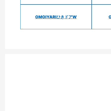
OMOIYARIひきドアW