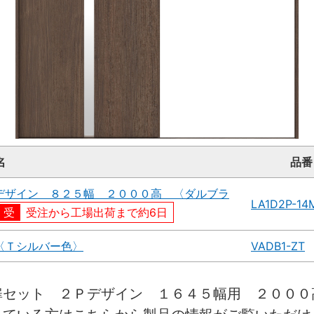
名
品番
デザイン ８２５幅 ２０００高 〈ダルブラ
LA1D2P-1
受注から工場出荷まで約6日
〈Ｔシルバー色〉
VADB1-ZT
扉セット ２Ｐデザイン １６４５幅用 ２０００