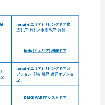
 吊
ieria(イエリア) リビングドア 巾
広引戸･片引／巾広吊戸･片引
ieria(イエリア) 機能ドア
ieria(イエリア) リビングドア オ
 オ
プション･部材 引戸･吊戸オプショ
ョン
ン
OMOIYARIアシストドア