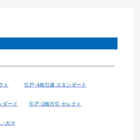
クト
引戸･4枚引違 スタンダード
ンダード
引戸･2枚片引 セレクト
し･カマ