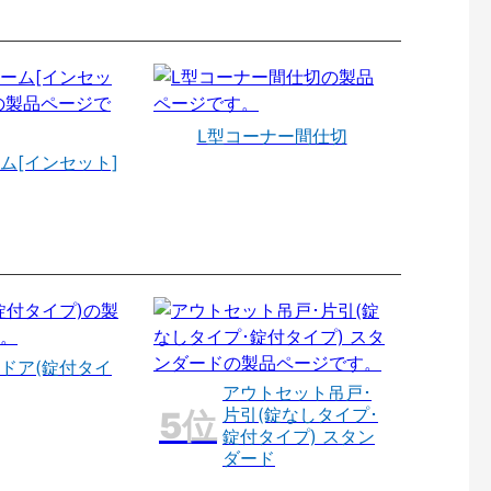
L型コーナー間仕切
ム[インセット]
ドア(錠付タイ
アウトセット吊戸･
片引(錠なしタイプ･
錠付タイプ) スタン
ダード