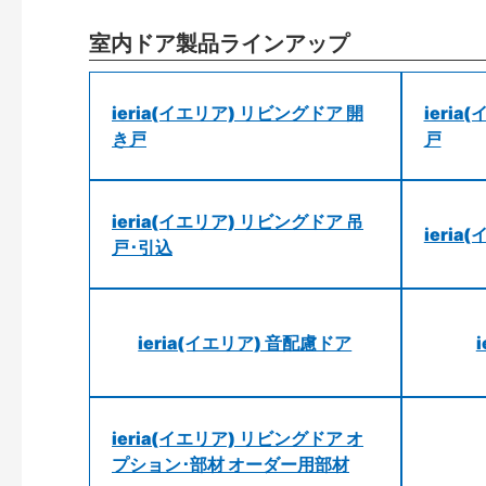
室内ドア製品ラインアップ
ieria(イエリア) リビングドア 開
ieri
き戸
戸
ieria(イエリア) リビングドア 吊
ieri
戸･引込
ieria(イエリア) 音配慮ドア
ieria(イエリア) リビングドア オ
プション･部材 オーダー用部材