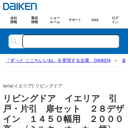
会社
製品
ショー
ログ
SNS
サポート
情報
情報
ルーム
イン
「ずっと ここちいいね」を実現する企業 DAIKEN
建
ieria(イエリア) リビングドア
リビングドア イエリア 引
戸・片引 扉セット ２８デザ
イン １４５０幅用 ２０００