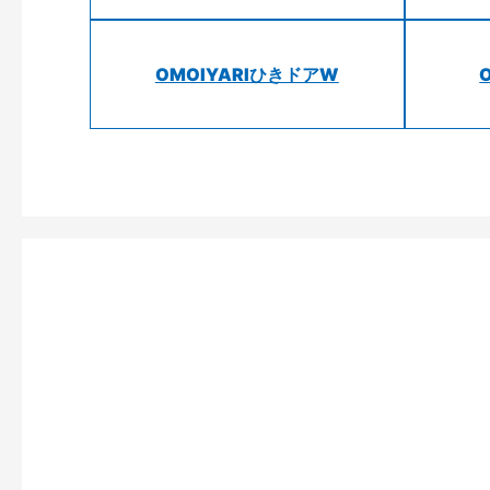
OMOIYARIひきドアW