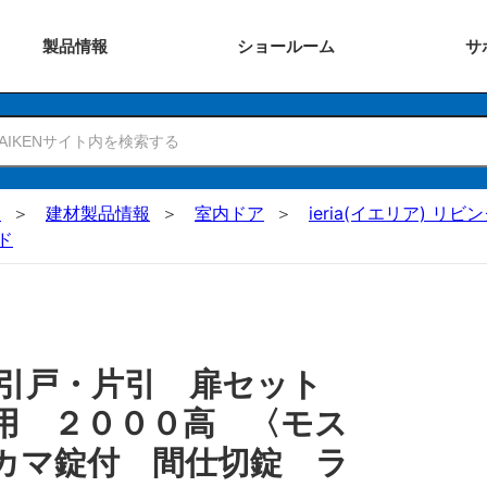
製品
情報
ショー
ルーム
サ
N
建材製品情報
室内ドア
ieria(イエリア) リビ
ド
 引戸・片引 扉セット
用 ２０００高 〈モス
カマ錠付 間仕切錠 ラ