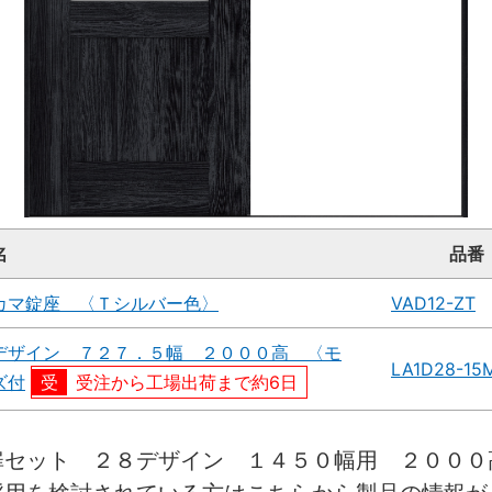
名
品番
カマ錠座 〈Ｔシルバー色〉
VAD12-ZT
デザイン ７２７．５幅 ２０００高 〈モ
LA1D28-15
ズ付
受注から工場出荷まで約6日
扉セット ２８デザイン １４５０幅用 ２０００