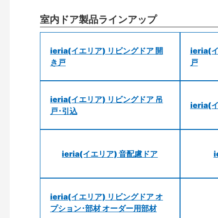
室内ドア製品ラインアップ
ieria(イエリア) リビングドア 開
ieri
き戸
戸
ieria(イエリア) リビングドア 吊
ieri
戸･引込
ieria(イエリア) 音配慮ドア
ieria(イエリア) リビングドア オ
プション･部材 オーダー用部材