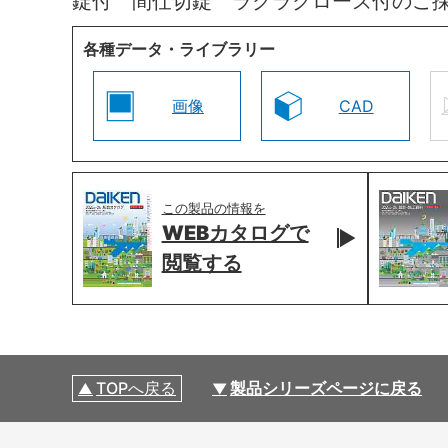
錠付 間仕切錠 ラクラクローズ付のご
各種データ・ライブラリー
画像
CAD
この製品の情報を
WEBカタログで
閲覧する
TOPへ戻る
製品シリーズページに戻る