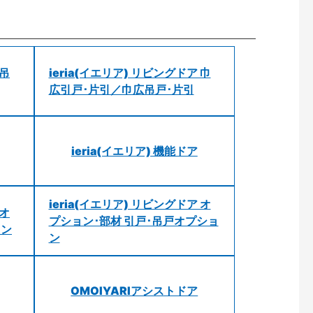
 吊
ieria(イエリア) リビングドア 巾
広引戸･片引／巾広吊戸･片引
ieria(イエリア) 機能ドア
ieria(イエリア) リビングドア オ
 オ
プション･部材 引戸･吊戸オプショ
ョン
ン
OMOIYARIアシストドア