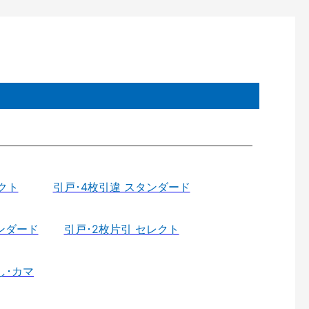
クト
引戸･4枚引違 スタンダード
ンダード
引戸･2枚片引 セレクト
し･カマ