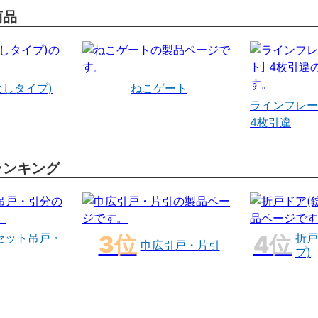
商品
なしタイプ)
ねこゲート
ラインフレー
4枚引違
ランキング
セット吊戸・
折戸
巾広引戸・片引
プ)