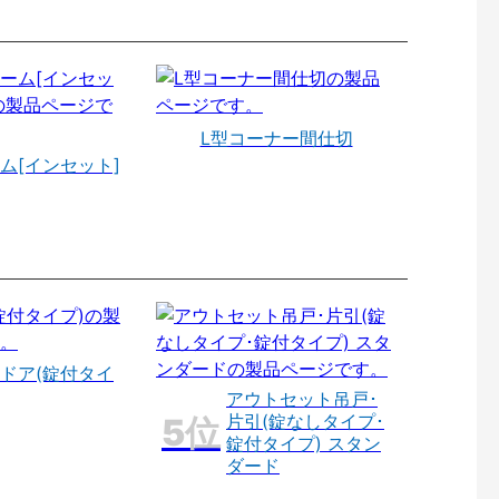
L型コーナー間仕切
ム[インセット]
ドア(錠付タイ
アウトセット吊戸･
片引(錠なしタイプ･
錠付タイプ) スタン
ダード