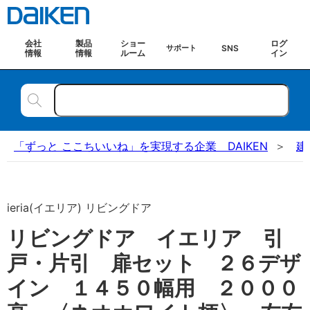
会社
製品
ショー
ログ
SNS
サポート
情報
情報
ルーム
イン
「ずっと ここちいいね」を実現する企業 DAIKEN
建
ieria(イエリア) リビングドア
リビングドア イエリア 引
戸・片引 扉セット ２６デザ
イン １４５０幅用 ２０００