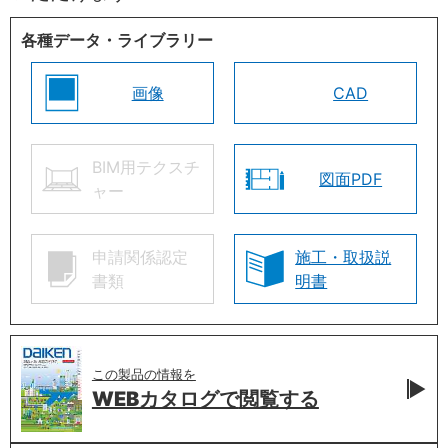
各種データ・ライブラリー
画像
CAD
BIM用テクスチ
図面PDF
ャー
申請関係認定
施工・取扱説
書類
明書
この製品の情報を
WEBカタログで
閲覧する