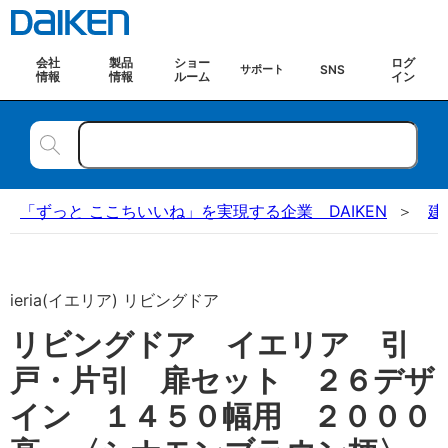
会社
製品
ショー
ログ
SNS
サポート
情報
情報
ルーム
イン
「ずっと ここちいいね」を実現する企業 DAIKEN
建
ieria(イエリア) リビングドア
リビングドア イエリア 引
戸・片引 扉セット ２６デザ
イン １４５０幅用 ２０００