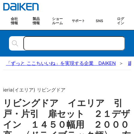
会社
製品
ショー
ログ
SNS
サポート
情報
情報
ルーム
イン
「ずっと ここちいいね」を実現する企業 DAIKEN
建
ieria(イエリア) リビングドア
リビングドア イエリア 引
戸・片引 扉セット ２１デザ
イン １４５０幅用 ２０００