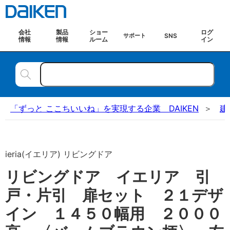
会社
製品
ショー
ログ
SNS
サポート
情報
情報
ルーム
イン
「ずっと ここちいいね」を実現する企業 DAIKEN
建
ieria(イエリア) リビングドア
リビングドア イエリア 引
戸・片引 扉セット ２１デザ
イン １４５０幅用 ２０００