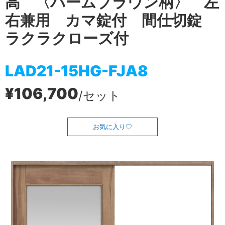
高 〈バームブラウン柄〉 左
右兼用 カマ錠付 間仕切錠
ラクラクローズ付
LAD21-15HG-FJA8
¥106,700
/セット
お気に入り