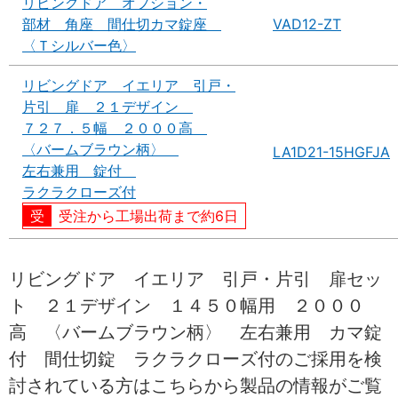
リビングドア オプション・
部材 角座 間仕切カマ錠座
VAD12-ZT
〈Ｔシルバー色〉
リビングドア イエリア 引戸・
片引 扉 ２１デザイン
７２７．５幅 ２０００高
〈バームブラウン柄〉
LA1D21-15HGFJA
左右兼用 錠付
ラクラクローズ付
受注から工場出荷まで約6日
リビングドア イエリア 引戸・片引 扉セッ
ト ２１デザイン １４５０幅用 ２０００
高 〈バームブラウン柄〉 左右兼用 カマ錠
付 間仕切錠 ラクラクローズ付のご採用を検
討されている方はこちらから製品の情報がご覧