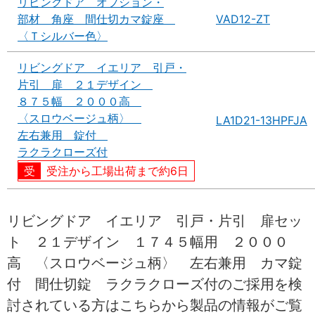
リビングドア オプション・
部材 角座 間仕切カマ錠座
VAD12-ZT
〈Ｔシルバー色〉
リビングドア イエリア 引戸・
片引 扉 ２１デザイン
８７５幅 ２０００高
〈スロウベージュ柄〉
LA1D21-13HPFJA
左右兼用 錠付
ラクラクローズ付
受注から工場出荷まで約6日
リビングドア イエリア 引戸・片引 扉セッ
ト ２１デザイン １７４５幅用 ２０００
高 〈スロウベージュ柄〉 左右兼用 カマ錠
付 間仕切錠 ラクラクローズ付のご採用を検
討されている方はこちらから製品の情報がご覧