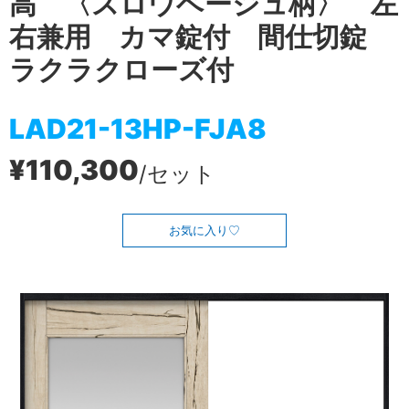
高 〈スロウベージュ柄〉 左
右兼用 カマ錠付 間仕切錠
ラクラクローズ付
LAD21-13HP-FJA8
¥110,300
/セット
お気に入り