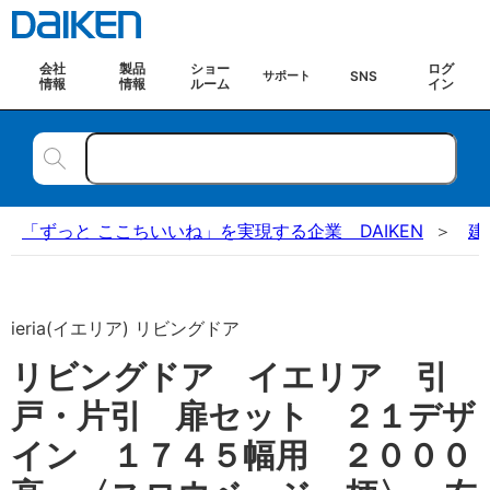
会社
製品
ショー
ログ
SNS
サポート
情報
情報
ルーム
イン
「ずっと ここちいいね」を実現する企業 DAIKEN
建
ieria(イエリア) リビングドア
リビングドア イエリア 引
戸・片引 扉セット ２１デザ
イン １７４５幅用 ２０００