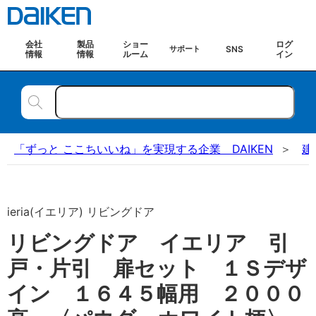
会社
製品
ショー
ログ
SNS
サポート
情報
情報
ルーム
イン
「ずっと ここちいいね」を実現する企業 DAIKEN
建
ieria(イエリア) リビングドア
リビングドア イエリア 引
戸・片引 扉セット １Ｓデザ
イン １６４５幅用 ２０００