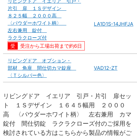
リビングドア イエリア 引戸・
片引 扉 １Ｓデザイン
８２５幅 ２０００高
〈パウダーホワイト柄〉
LA1D1S-14JHFJA
左右兼用 錠付
ラクラクローズ付
受注から工場出荷まで約6日
リビングドア オプション・
部材 角座 間仕切カマ錠座
VAD12-ZT
〈Ｔシルバー色〉
リビングドア イエリア 引戸・片引 扉セッ
ト １Ｓデザイン １６４５幅用 ２０００
高 〈パウダーホワイト柄〉 左右兼用 カマ
錠付 間仕切錠 ラクラクローズ付のご採用を
検討されている方はこちらから製品の情報がご