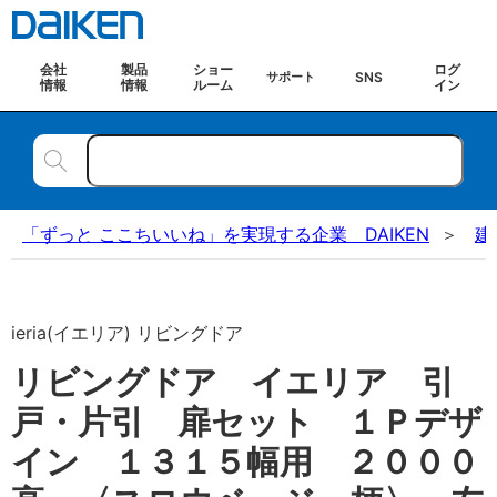
会社
製品
ショー
ログ
SNS
サポート
情報
情報
ルーム
イン
「ずっと ここちいいね」を実現する企業 DAIKEN
建
ieria(イエリア) リビングドア
リビングドア イエリア 引
戸・片引 扉セット １Ｐデザ
イン １３１５幅用 ２０００