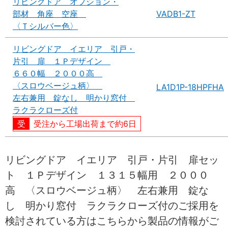
リビングドア オプション・
部材 角座 空座
VADB1-ZT
〈Ｔシルバー色〉
リビングドア イエリア 引戸・
片引 扉 １Ｐデザイン
６６０幅 ２０００高
〈スロウベージュ柄〉
LA1D1P-18HPFHA
左右兼用 錠なし 明かり窓付
ラクラクローズ付
受注から工場出荷まで約6日
リビングドア イエリア 引戸・片引 扉セッ
ト １Ｐデザイン １３１５幅用 ２０００
高 〈スロウベージュ柄〉 左右兼用 錠な
し 明かり窓付 ラクラクローズ付のご採用を
検討されている方はこちらから製品の情報がご