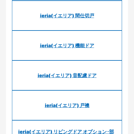
ieria(イエリア) 間仕切戸
ieria(イエリア) 機能ドア
ieria(イエリア) 音配慮ドア
ieria(イエリア) 戸襖
ieria(イエリア) リビングドア オプション･部