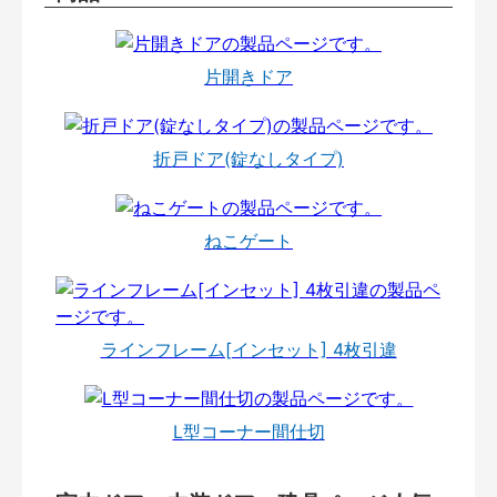
片開きドア
折戸ドア(錠なしタイプ)
ねこゲート
ラインフレーム[インセット] 4枚引違
L型コーナー間仕切