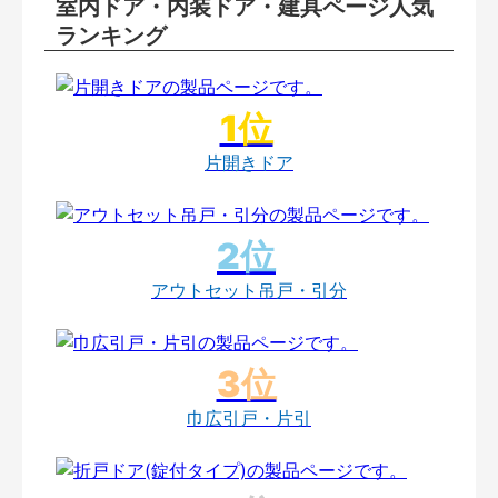
室内ドア・内装ドア・建具ページ人気
ランキング
片開きドア
アウトセット吊戸・引分
巾広引戸・片引