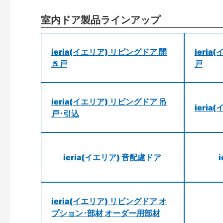
室内ドア製品ラインアップ
ieria(イエリア) リビングドア 開
ieri
き戸
戸
ieria(イエリア) リビングドア 吊
ieri
戸･引込
ieria(イエリア) 音配慮ドア
ieria(イエリア) リビングドア オ
プション･部材 オーダー用部材