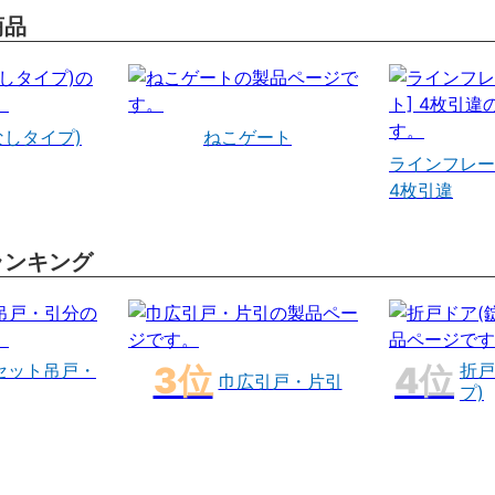
商品
なしタイプ)
ねこゲート
ラインフレー
4枚引違
ランキング
セット吊戸・
折戸
巾広引戸・片引
プ)