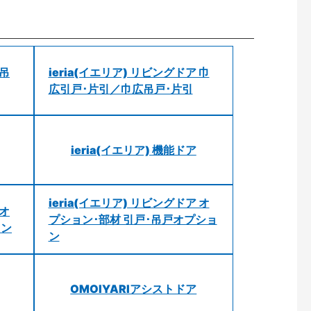
 吊
ieria(イエリア) リビングドア 巾
広引戸･片引／巾広吊戸･片引
ieria(イエリア) 機能ドア
ieria(イエリア) リビングドア オ
 オ
プション･部材 引戸･吊戸オプショ
ョン
ン
OMOIYARIアシストドア