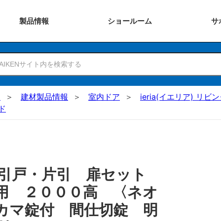
製品
情報
ショー
ルーム
サ
N
建材製品情報
室内ドア
ieria(イエリア) リビ
ド
 引戸・片引 扉セット
用 ２０００高 〈ネオ
カマ錠付 間仕切錠 明