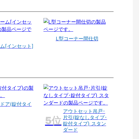
L型コーナー間仕切
ム[インセット]
ドア(錠付タイ
アウトセット吊戸･
片引(錠なしタイプ･
錠付タイプ) スタン
ダード