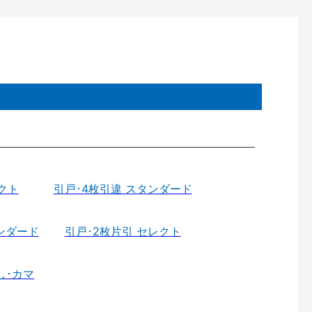
クト
引戸･4枚引違 スタンダード
ンダード
引戸･2枚片引 セレクト
し･カマ