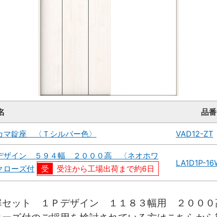
名
品番
カマ錠座 〈Ｔシルバー色〉
VAD12-ZT
デザイン ５９４幅 ２０００高 〈ネオホワ
LA1D1P-1
クローズ付
受注から工場出荷まで約6日
扉セット １Ｐデザイン １１８３幅用 ２０００