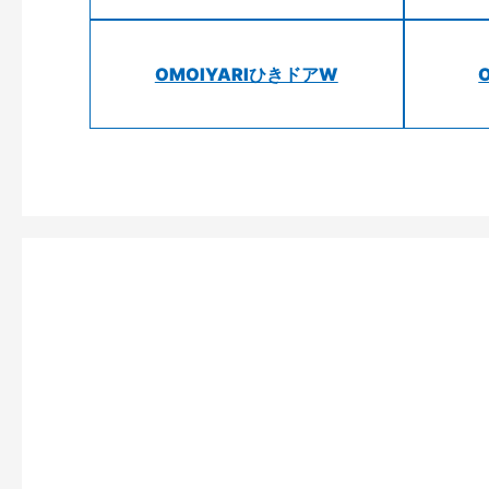
OMOIYARIひきドアW