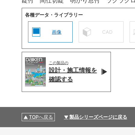
錠付 間仕切錠 明かり窓付 ラクラク
各種データ・ライブラリー
画像
CAD
この製品の
設計・施工情報を
確認する
TOPへ戻る
製品シリーズページに戻る