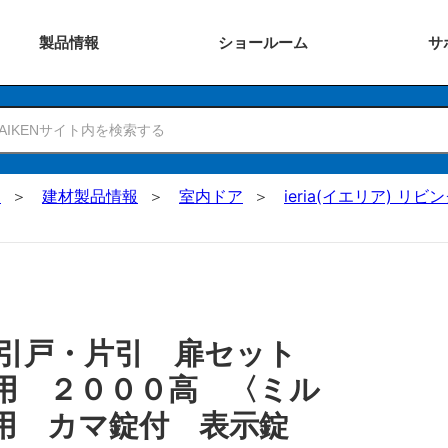
製品
情報
ショー
ルーム
サ
N
建材製品情報
室内ドア
ieria(イエリア) リビ
 引戸・片引 扉セット
用 ２０００高 〈ミル
兼用 カマ錠付 表示錠