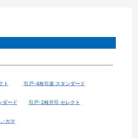
クト
引戸･4枚引違 スタンダード
ンダード
引戸･2枚片引 セレクト
し･カマ