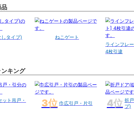
商品
なしタイプ)
ねこゲート
ラインフレー
4枚引違
ランキング
セット吊戸・
折戸
巾広引戸・片引
プ)