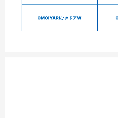
OMOIYARIひきドアW