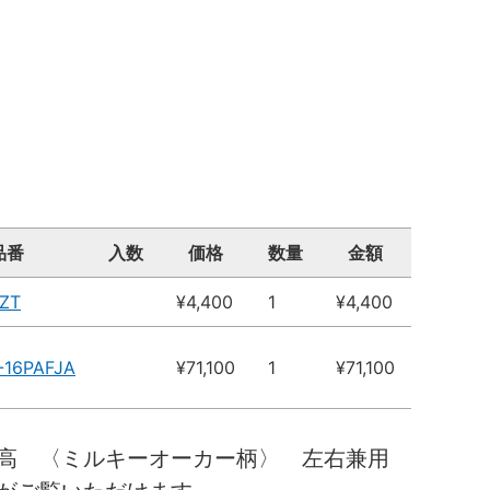
品番
入数
価格
数量
金額
ZT
¥4,400
1
¥4,400
-16PAFJA
¥71,100
1
¥71,100
０高 〈ミルキーオーカー柄〉 左右兼用