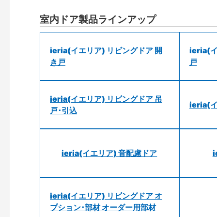
室内ドア製品ラインアップ
ieria(イエリア) リビングドア 開
ieri
き戸
戸
ieria(イエリア) リビングドア 吊
ieri
戸･引込
ieria(イエリア) 音配慮ドア
ieria(イエリア) リビングドア オ
プション･部材 オーダー用部材