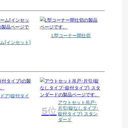
L型コーナー間仕切
ム[インセット]
ドア(錠付タイ
アウトセット吊戸･
片引(錠なしタイプ･
錠付タイプ) スタン
ダード