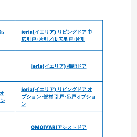
 吊
ieria(イエリア) リビングドア 巾
広引戸･片引／巾広吊戸･片引
ieria(イエリア) 機能ドア
ieria(イエリア) リビングドア オ
 オ
プション･部材 引戸･吊戸オプショ
ョン
ン
OMOIYARIアシストドア