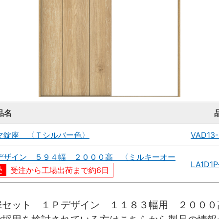
品名
マ錠座 〈Ｔシルバー色〉
VAD13-
デザイン ５９４幅 ２０００高 〈ミルキーオー
LA1D1P
受注から工場出荷まで約6日
扉セット １Ｐデザイン １１８３幅用 ２００