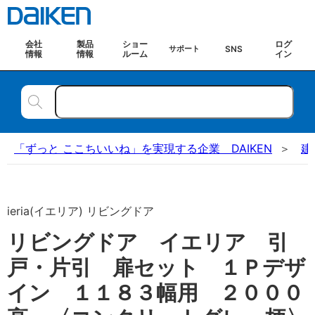
会社
製品
ショー
ログ
SNS
サポート
情報
情報
ルーム
イン
「ずっと ここちいいね」を実現する企業 DAIKEN
建
ieria(イエリア) リビングドア
リビングドア イエリア 引
戸・片引 扉セット １Ｐデザ
イン １１８３幅用 ２０００