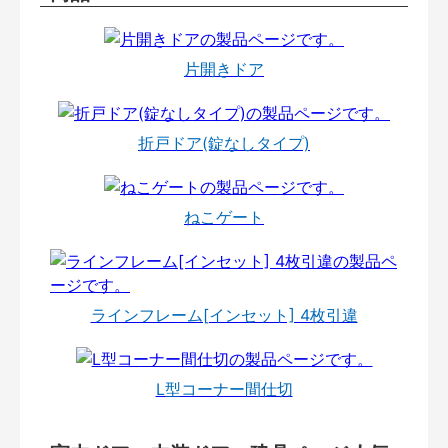
片開きドア
折戸ドア(錠なしタイプ)
ねこゲート
ラインフレーム[インセット] 4枚引違
L型コーナー間仕切