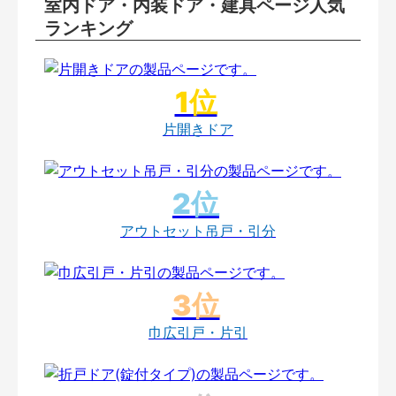
室内ドア・内装ドア・建具ページ人気
ランキング
片開きドア
アウトセット吊戸・引分
巾広引戸・片引