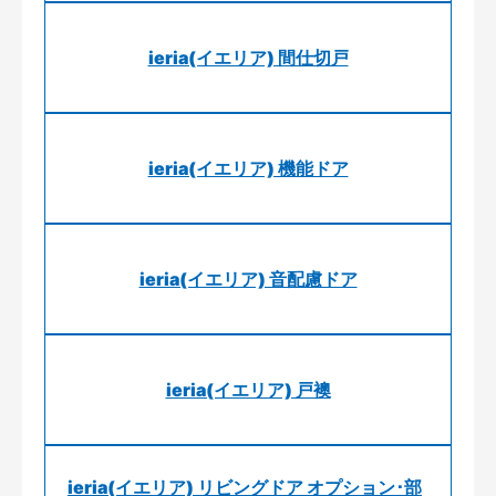
ieria(イエリア) 間仕切戸
ieria(イエリア) 機能ドア
ieria(イエリア) 音配慮ドア
ieria(イエリア) 戸襖
ieria(イエリア) リビングドア オプション･部