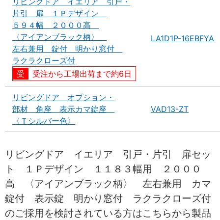
リビングドア イエリア 引戸・
片引 扉 １Ｐデザイン
５９４幅 ２０００高
〈アイアンブラック柄〉
LA1D1P-16EBFYA
左右兼用 錠付 明かり窓付
ラクラクローズ付
受注から工場出荷まで約6日
リビングドア オプション・
部材 角座 表示カマ錠座
VAD13-ZT
〈Ｔシルバー色〉
リビングドア イエリア 引戸・片引 扉セッ
ト １Ｐデザイン １１８３幅用 ２０００
高 〈アイアンブラック柄〉 左右兼用 カマ
錠付 表示錠 明かり窓付 ラクラクローズ付
のご採用を検討されている方はこちらから製品