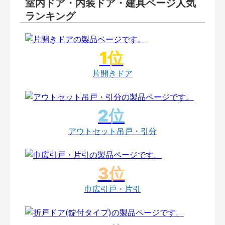
室内ドア・内装ドア・建具ページ人気
ランキング
片開きドア
アウトセット吊戸・引分
巾広引戸・片引