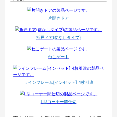
片開きドア
折戸ドア(錠なしタイプ)
ねこゲート
ラインフレーム[インセット] 4枚引違
L型コーナー間仕切