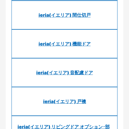
ieria(イエリア) 間仕切戸
ieria(イエリア) 機能ドア
ieria(イエリア) 音配慮ドア
ieria(イエリア) 戸襖
ieria(イエリア) リビングドア オプション･部