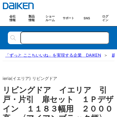
会社
製品
ショー
ログ
SNS
サポート
情報
情報
ルーム
イン
「ずっと ここちいいね」を実現する企業 DAIKEN
建
ieria(イエリア) リビングドア
リビングドア イエリア 引
戸・片引 扉セット １Ｐデザ
イン １１８３幅用 ２０００