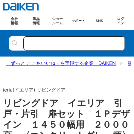
会社
製品
ショー
ログ
SNS
サポート
情報
情報
ルーム
イン
「ずっと ここちいいね」を実現する企業 DAIKEN
建
ieria(イエリア) リビングドア
リビングドア イエリア 引
戸・片引 扉セット １Ｐデザ
イン １４５０幅用 ２０００