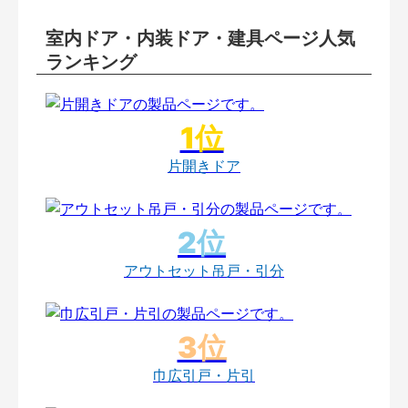
室内ドア・内装ドア・建具ページ人気
ランキング
片開きドア
アウトセット吊戸・引分
巾広引戸・片引