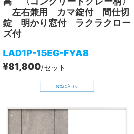
高 〈コンクリートグレー柄〉
左右兼用 カマ錠付 間仕切
錠 明かり窓付 ラクラクロー
ズ付
LAD1P-15EG-FYA8
¥81,800
/セット
お気に入り