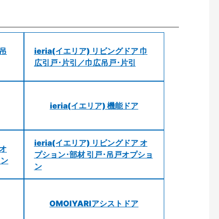
 吊
ieria(イエリア) リビングドア 巾
広引戸･片引／巾広吊戸･片引
ieria(イエリア) 機能ドア
ieria(イエリア) リビングドア オ
 オ
プション･部材 引戸･吊戸オプショ
ョン
ン
OMOIYARIアシストドア