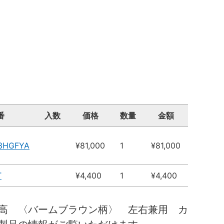
番
入数
価格
数量
金額
13HGFYA
¥81,000
1
¥81,000
T
¥4,400
1
¥4,400
高 〈バームブラウン柄〉 左右兼用 カ