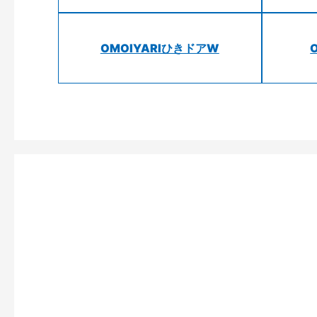
OMOIYARIひきドアW