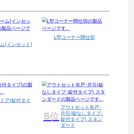
L型コーナー間仕切
ム[インセット]
ドア(錠付タイ
アウトセット吊戸･
片引(錠なしタイプ･
錠付タイプ) スタン
ダード