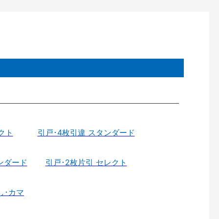
クト
引戸･4枚引違 スタンダード
ンダード
引戸･2枚片引 セレクト
し･カマ