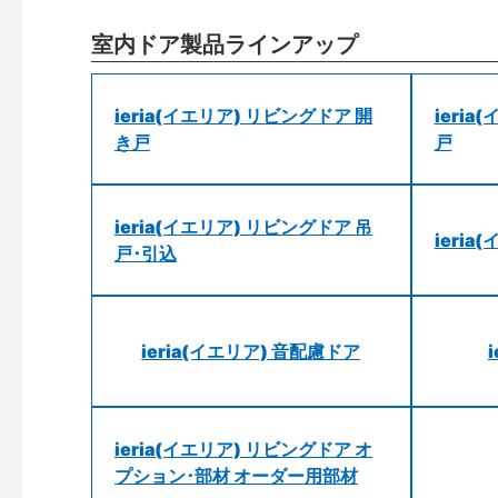
室内ドア製品ラインアップ
ieria(イエリア) リビングドア 開
ieri
き戸
戸
ieria(イエリア) リビングドア 吊
ieri
戸･引込
ieria(イエリア) 音配慮ドア
ieria(イエリア) リビングドア オ
プション･部材 オーダー用部材