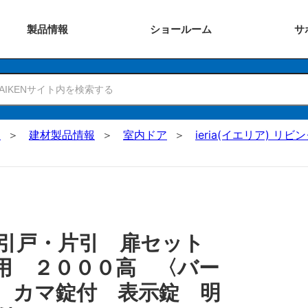
製品
情報
ショー
ルーム
サ
N
建材製品情報
室内ドア
ieria(イエリア) リビ
 引戸・片引 扉セット
用 ２０００高 〈バー
 カマ錠付 表示錠 明