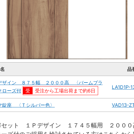
名
品
デザイン ８７５幅 ２０００高 〈バームブラ
LA1D1P-
クローズ付
受注から工場出荷まで約6日
マ錠座 〈Ｔシルバー色〉
VAD13-Z
扉セット １Ｐデザイン １７４５幅用 ２０００