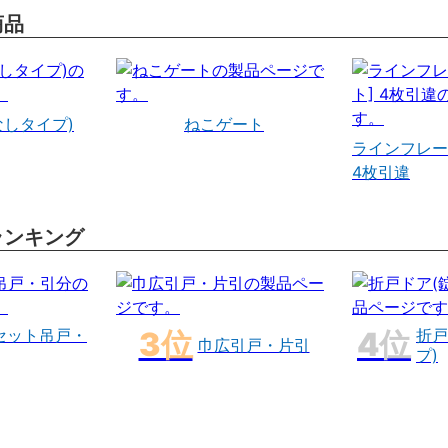
商品
なしタイプ)
ねこゲート
ラインフレー
4枚引違
ランキング
セット吊戸・
折戸
巾広引戸・片引
プ)