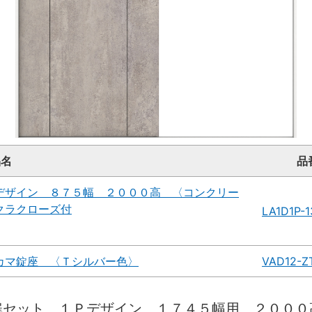
品名
品
デザイン ８７５幅 ２０００高 〈コンクリー
クラクローズ付
LA1D1P-
カマ錠座 〈Ｔシルバー色〉
VAD12-Z
扉セット １Ｐデザイン １７４５幅用 ２０００