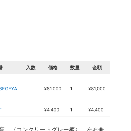
番
入数
価格
数量
金額
13EGFYA
¥81,000
1
¥81,000
T
¥4,400
1
¥4,400
高 〈コンクリートグレー柄〉 左右兼