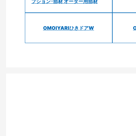
プション･部材 オーダー用部材
OMOIYARIひきドアW