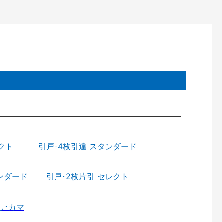
クト
引戸･4枚引違 スタンダード
ンダード
引戸･2枚片引 セレクト
し･カマ