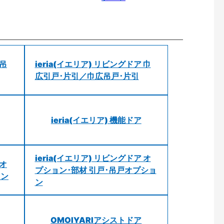
 吊
ieria(イエリア) リビングドア 巾
広引戸･片引／巾広吊戸･片引
ieria(イエリア) 機能ドア
ieria(イエリア) リビングドア オ
 オ
プション･部材 引戸･吊戸オプショ
ョン
ン
OMOIYARIアシストドア