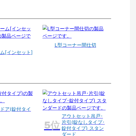
L型コーナー間仕切
ム[インセット]
ドア(錠付タイ
アウトセット吊戸･
片引(錠なしタイプ･
錠付タイプ) スタン
ダード