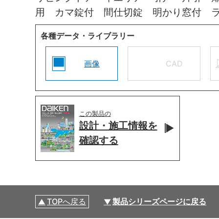
用 カマ錠付 間仕切錠 明かり窓付 
各種データ・ライブラリー
画像
CAD
この製品の
設計・施工情報を
確認する
TOPへ戻る
製品シリーズページに戻る