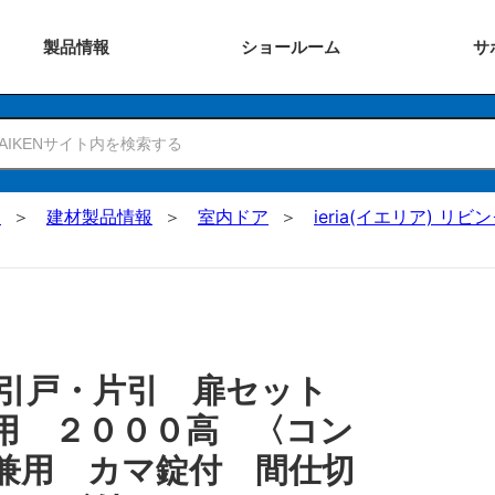
製品
情報
ショー
ルーム
サ
N
建材製品情報
室内ドア
ieria(イエリア) リビ
 引戸・片引 扉セット
用 ２０００高 〈コン
兼用 カマ錠付 間仕切