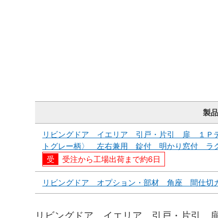
製
リビングドア イエリア 引戸・片引 扉 １Ｐ
トグレー柄〉 左右兼用 錠付 明かり窓付 ラ
受注から工場出荷まで約6日
リビングドア オプション・部材 角座 間仕切
リビングドア イエリア 引戸・片引 