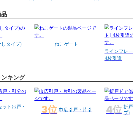
商品
なしタイプ)
ねこゲート
ラインフレー
4枚引違
ランキング
セット吊戸・
折戸
巾広引戸・片引
プ)