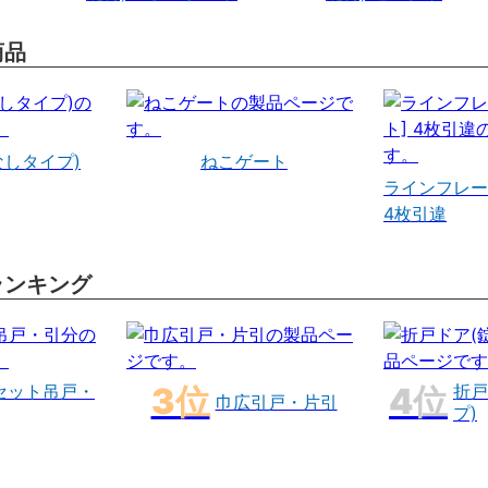
商品
なしタイプ)
ねこゲート
ラインフレー
4枚引違
ランキング
セット吊戸・
折戸
巾広引戸・片引
プ)