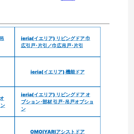
 吊
ieria(イエリア) リビングドア 巾
広引戸･片引／巾広吊戸･片引
ieria(イエリア) 機能ドア
ieria(イエリア) リビングドア オ
 オ
プション･部材 引戸･吊戸オプショ
ョン
ン
OMOIYARIアシストドア