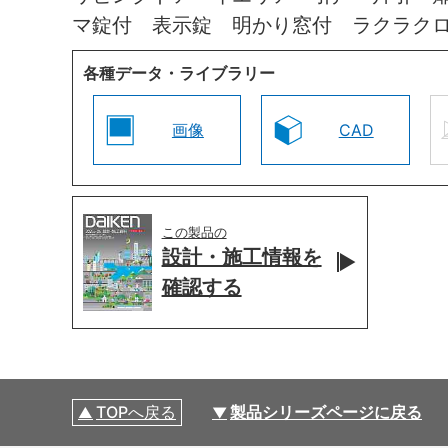
マ錠付 表示錠 明かり窓付 ラクラク
各種データ・ライブラリー
画像
CAD
この製品の
設計・施工情報を
確認する
TOPへ戻る
製品シリーズページに戻る