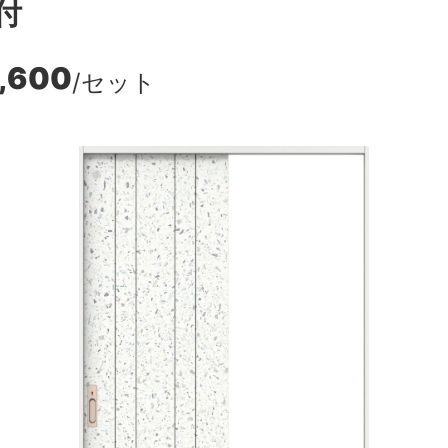
付
,600
/セット