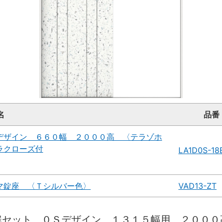
名
品番
デザイン ６６０幅 ２０００高 〈テラゾホ
ラクローズ付
LA1D0S-18
マ錠座 〈Ｔシルバー色〉
VAD13-ZT
扉セット ０Ｓデザイン １３１５幅用 ２０００