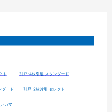
クト
引戸･4枚引違 スタンダード
ンダード
引戸･2枚片引 セレクト
し･カマ