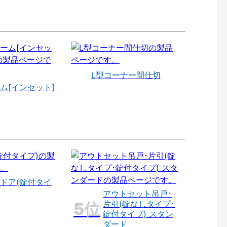
L型コーナー間仕切
ム[インセット]
ドア(錠付タイ
アウトセット吊戸･
片引(錠なしタイプ･
錠付タイプ) スタン
ダード