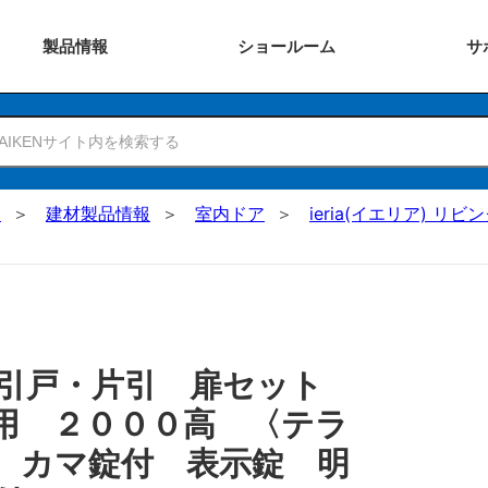
製品
情報
ショー
ルーム
サ
N
建材製品情報
室内ドア
ieria(イエリア) リビ
 引戸・片引 扉セット
用 ２０００高 〈テラ
 カマ錠付 表示錠 明