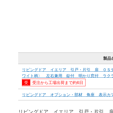
製品
リビングドア イエリア 引戸・片引 扉 ０Ｓ
ワイト柄〉 左右兼用 錠付 明かり窓付 ラク
受注から工場出荷まで約6日
リビングドア オプション・部材 角座 表示カ
リビングドア イエリア 引戸・片引 