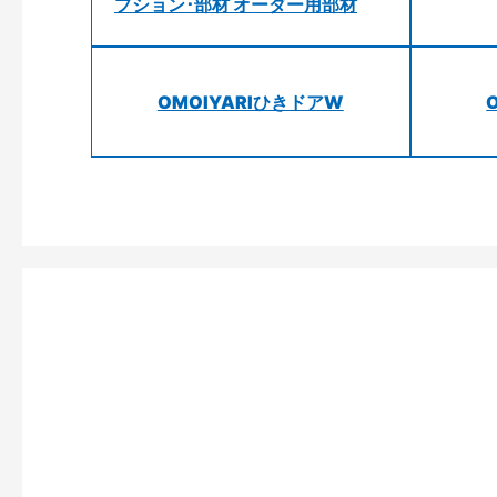
プション･部材 オーダー用部材
OMOIYARIひきドアW