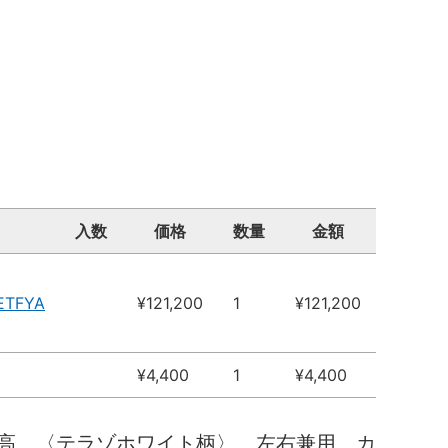
入数
価格
数量
金額
ETFYA
¥121,200
1
¥121,200
¥4,400
1
¥4,400
高 〈テラゾホワイト柄〉 左右兼用 カ