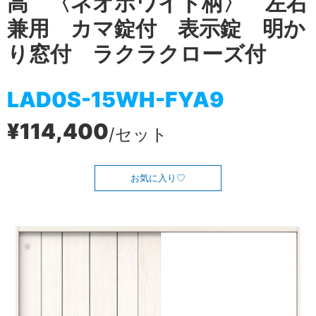
高 〈ネオホワイト柄〉 左右
兼用 カマ錠付 表示錠 明か
り窓付 ラクラクローズ付
LAD0S-15WH-FYA9
¥114,400
/セット
お気に入り