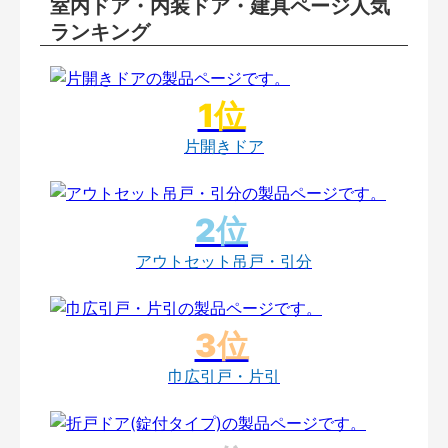
室内ドア・内装ドア・建具ページ人気
ランキング
片開きドア
アウトセット吊戸・引分
巾広引戸・片引