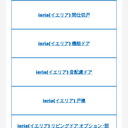
ieria(イエリア) 間仕切戸
ieria(イエリア) 機能ドア
ieria(イエリア) 音配慮ドア
ieria(イエリア) 戸襖
ieria(イエリア) リビングドア オプション･部