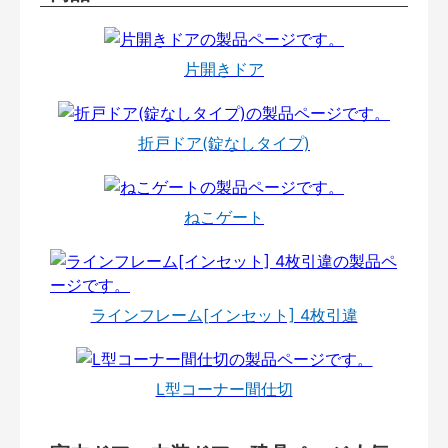
片開きドア
折戸ドア(錠なしタイプ)
ねこゲート
ラインフレーム[インセット] 4枚引違
L型コーナー間仕切