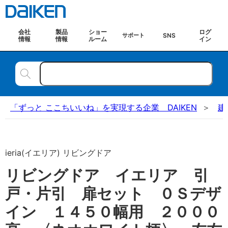
会社
製品
ショー
ログ
SNS
サポート
情報
情報
ルーム
イン
「ずっと ここちいいね」を実現する企業 DAIKEN
建
ieria(イエリア) リビングドア
リビングドア イエリア 引
戸・片引 扉セット ０Ｓデザ
イン １４５０幅用 ２０００