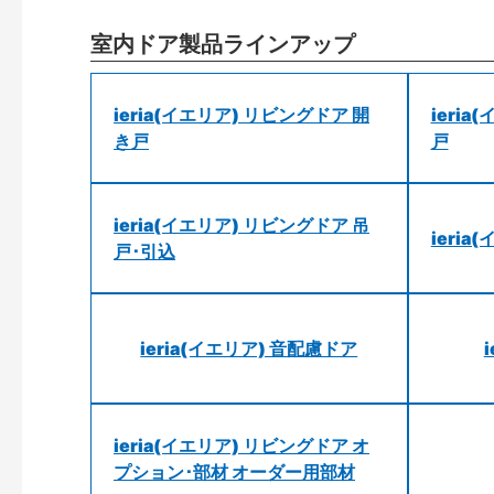
室内ドア製品ラインアップ
ieria(イエリア) リビングドア 開
ieri
き戸
戸
ieria(イエリア) リビングドア 吊
ieri
戸･引込
ieria(イエリア) 音配慮ドア
ieria(イエリア) リビングドア オ
プション･部材 オーダー用部材