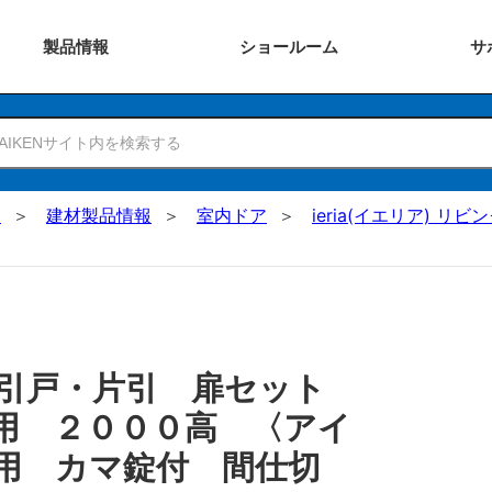
製品
情報
ショー
ルーム
サ
N
建材製品情報
室内ドア
ieria(イエリア) リビ
 引戸・片引 扉セット
用 ２０００高 〈アイ
用 カマ錠付 間仕切