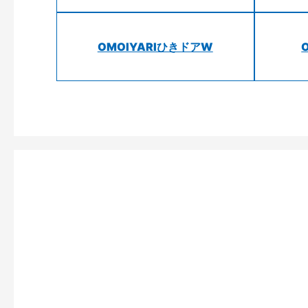
OMOIYARIひきドアW