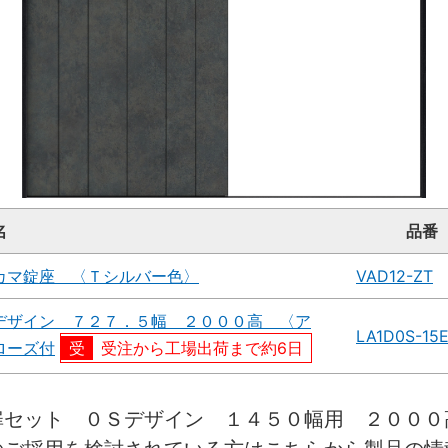
名
品番
カマ錠座 〈Ｔシルバー色〉
VAD12-ZT
デザイン ７２７．５幅 ２０００高 〈ア
LA1D0S-15
ローズ付
受注から工場出荷まで約6日
扉セット ０Ｓデザイン １４５０幅用 ２００