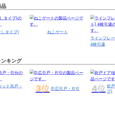
商品
なしタイプ)
ねこゲート
ラインフレー
4枚引違
ランキング
セット吊戸・
折戸
巾広引戸・片引
プ)