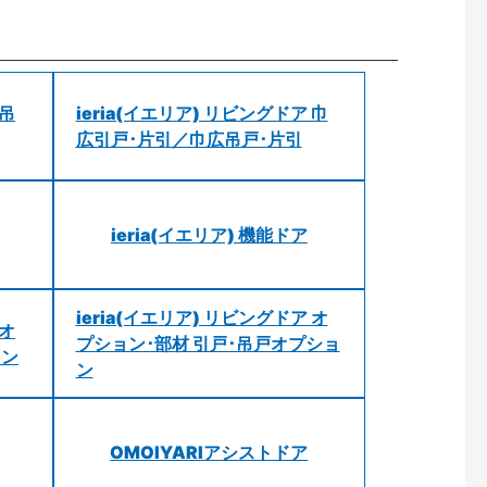
 吊
ieria(イエリア) リビングドア 巾
広引戸･片引／巾広吊戸･片引
ieria(イエリア) 機能ドア
ieria(イエリア) リビングドア オ
 オ
プション･部材 引戸･吊戸オプショ
ョン
ン
OMOIYARIアシストドア