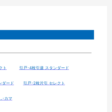
クト
引戸･4枚引違 スタンダード
ンダード
引戸･2枚片引 セレクト
し･カマ