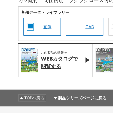
カマ錠付 間仕切錠 ラクラクローズ付
各種データ・ライブラリー
画像
CAD
この製品の情報を
WEBカタログで
閲覧する
TOPへ戻る
製品シリーズページに戻る