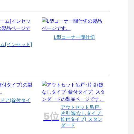
L型コーナー間仕切
ム[インセット]
ドア(錠付タイ
アウトセット吊戸･
片引(錠なしタイプ･
錠付タイプ) スタン
ダード