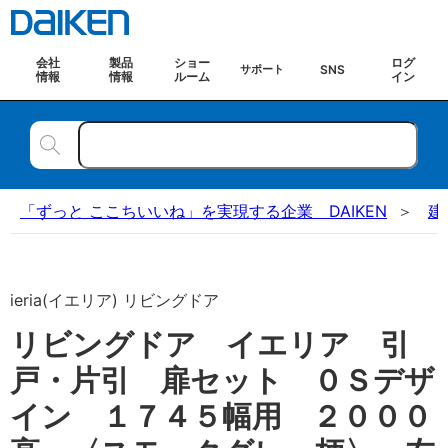
会社
製品
ショー
ログ
SNS
サポート
情報
情報
ルーム
イン
「ずっと ここちいいね」を実現する企業 DAIKEN
建
ieria(イエリア) リビングドア
リビングドア イエリア 引
戸・片引 扉セット ０Ｓデザ
イン １７４５幅用 ２０００