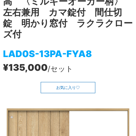
高 〈ミルキーオーカー柄〉
左右兼用 カマ錠付 間仕切
錠 明かり窓付 ラクラクロー
ズ付
LAD0S-13PA-FYA8
¥135,000
/セット
お気に入り