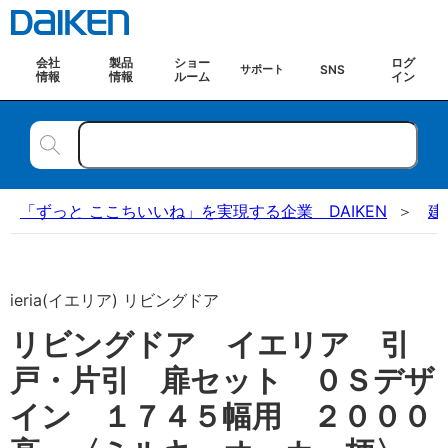
会社
製品
ショー
ログ
SNS
サポート
情報
情報
ルーム
イン
「ずっと ここちいいね」を実現する企業 DAIKEN
建
ieria(イエリア) リビングドア
リビングドア イエリア 引
戸・片引 扉セット ０Ｓデザ
イン １７４５幅用 ２０００