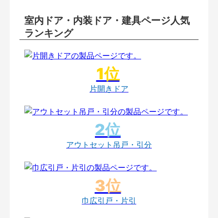
室内ドア・内装ドア・建具ページ人気
ランキング
片開きドア
アウトセット吊戸・引分
巾広引戸・片引