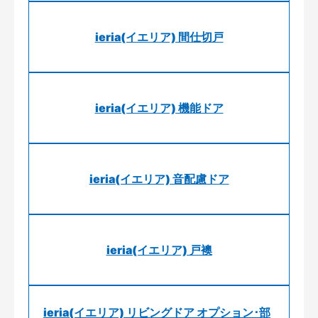
ieria(イエリア) 間仕切戸
ieria(イエリア) 機能ドア
ieria(イエリア) 音配慮ドア
ieria(イエリア) 戸襖
ieria(イエリア) リビングドア オプション･部