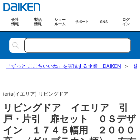
会社
製品
ショー
ログ
SNS
サポート
情報
情報
ルーム
イン
「ずっと ここちいいね」を実現する企業 DAIKEN
建
ieria(イエリア) リビングドア
リビングドア イエリア 引
戸・片引 扉セット ０Ｓデザ
イン １７４５幅用 ２０００