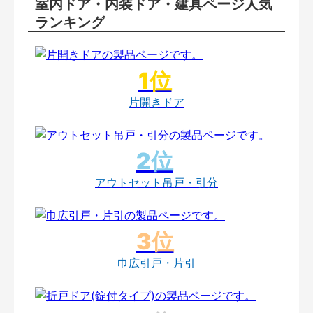
室内ドア・内装ドア・建具ページ人気
ランキング
片開きドア
アウトセット吊戸・引分
巾広引戸・片引