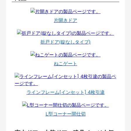
片開きドア
折戸ドア(錠なしタイプ)
ねこゲート
ラインフレーム[インセット] 4枚引違
L型コーナー間仕切