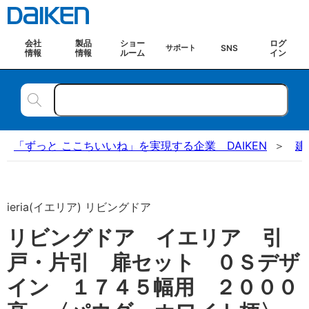
会社
製品
ショー
ログ
SNS
サポート
情報
情報
ルーム
イン
「ずっと ここちいいね」を実現する企業 DAIKEN
建
ieria(イエリア) リビングドア
リビングドア イエリア 引
戸・片引 扉セット ０Ｓデザ
イン １７４５幅用 ２０００