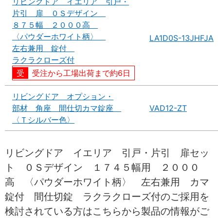
リビングドア イエリア 引戸・
片引 扉 ０Ｓデザイン
８７５幅 ２０００高
〈パウダーホワイト柄〉
LA1D0S-13JHFJA
左右兼用 錠付
ラクラクローズ付
受注から工場出荷まで約6日
リビングドア オプション・
部材 角座 間仕切カマ錠座
VAD12-ZT
〈Ｔシルバー色〉
リビングドア イエリア 引戸・片引 扉セッ
ト ０Ｓデザイン １７４５幅用 ２０００
高 〈パウダーホワイト柄〉 左右兼用 カマ
錠付 間仕切錠 ラクラクローズ付のご採用を
検討されている方はこちらから製品の情報がご