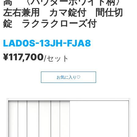
高 〈パウダーホワイト柄〉
左右兼用 カマ錠付 間仕切
錠 ラクラクローズ付
LAD0S-13JH-FJA8
¥117,700
/セット
お気に入り