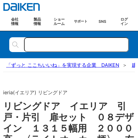
会社
製品
ショー
ログ
SNS
サポート
情報
情報
ルーム
イン
「ずっと ここちいいね」を実現する企業 DAIKEN
建
ieria(イエリア) リビングドア
リビングドア イエリア 引
戸・片引 扉セット ０８デザ
イン １３１５幅用 ２０００