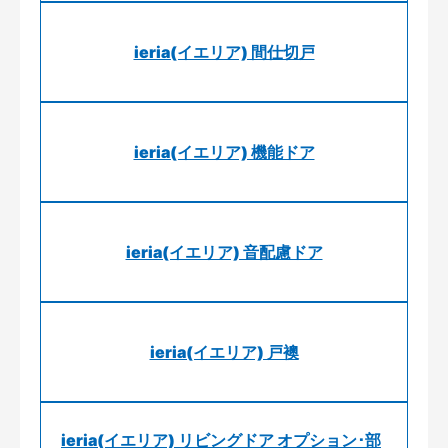
ieria(イエリア) 間仕切戸
ieria(イエリア) 機能ドア
ieria(イエリア) 音配慮ドア
ieria(イエリア) 戸襖
ieria(イエリア) リビングドア オプション･部