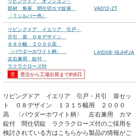
リビングドア オプション・
部材 角座 間仕切カマ錠座
VAD12-ZT
〈Ｔシルバー色〉
リビングドア イエリア 引戸・
片引 扉 ０８デザイン
６６０幅 ２０００高
〈パウダーホワイト柄〉
LA1D08-18JHFJA
左右兼用 錠付
ラクラクローズ付
受注から工場出荷まで約6日
リビングドア イエリア 引戸・片引 扉セッ
ト ０８デザイン １３１５幅用 ２０００
高 〈パウダーホワイト柄〉 左右兼用 カマ
錠付 間仕切錠 ラクラクローズ付のご採用を
検討されている方はこちらから製品の情報がご