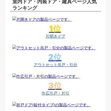
室内ドア・内装ドア・建具ページ人気
ランキング
片開きドア
アウトセット吊戸・引分
巾広引戸・片引