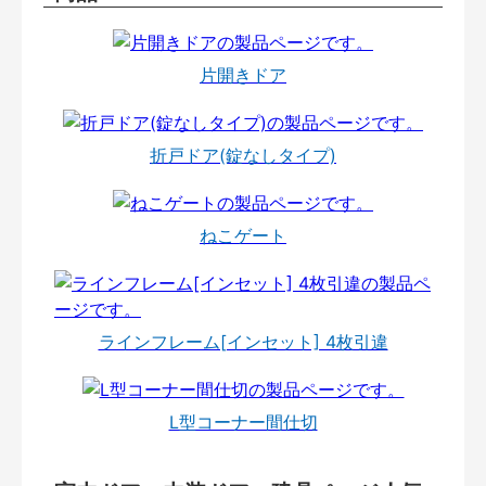
片開きドア
折戸ドア(錠なしタイプ)
ねこゲート
ラインフレーム[インセット] 4枚引違
L型コーナー間仕切