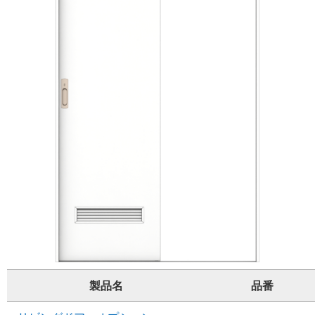
製品名
品番