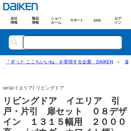
会社
製品
ショー
ログ
SNS
サポート
情報
情報
ルーム
イン
「ずっと ここちいいね」を実現する企業 DAIKEN
建
ieria(イエリア) リビングドア
リビングドア イエリア 引
戸・片引 扉セット ０８デザ
イン １３１５幅用 ２０００