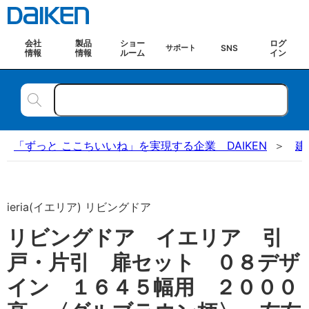
会社
製品
ショー
ログ
SNS
サポート
情報
情報
ルーム
イン
「ずっと ここちいいね」を実現する企業 DAIKEN
建
ieria(イエリア) リビングドア
リビングドア イエリア 引
戸・片引 扉セット ０８デザ
イン １６４５幅用 ２０００