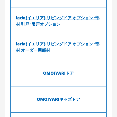
ieria(イエリア) リビングドア オプション･部
材 引戸･吊戸オプション
ieria(イエリア) リビングドア オプション･部
材 オーダー用部材
OMOIYARIドア
OMOIYARIキッズドア