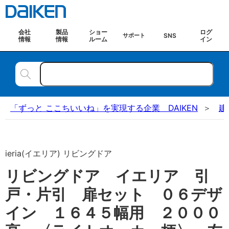
会社
製品
ショー
ログ
SNS
サポート
情報
情報
ルーム
イン
「ずっと ここちいいね」を実現する企業 DAIKEN
建
ieria(イエリア) リビングドア
リビングドア イエリア 引
戸・片引 扉セット ０６デザ
イン １６４５幅用 ２０００