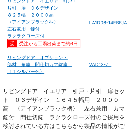
リビングドア イエリア 引戸・
片引 扉 ０６デザイン
８２５幅 ２０００高
〈アイアンブラック柄〉
LA1D06-14EBFJA
左右兼用 錠付
ラクラクローズ付
受注から工場出荷まで約6日
リビングドア オプション・
部材 角座 間仕切カマ錠座
VAD12-ZT
〈Ｔシルバー色〉
リビングドア イエリア 引戸・片引 扉セッ
ト ０６デザイン １６４５幅用 ２０００
高 〈アイアンブラック柄〉 左右兼用 カマ
錠付 間仕切錠 ラクラクローズ付のご採用を
検討されている方はこちらから製品の情報がご