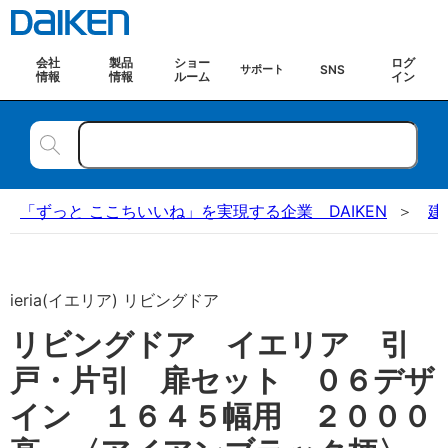
会社
製品
ショー
ログ
SNS
サポート
情報
情報
ルーム
イン
「ずっと ここちいいね」を実現する企業 DAIKEN
建
ieria(イエリア) リビングドア
リビングドア イエリア 引
戸・片引 扉セット ０６デザ
イン １６４５幅用 ２０００