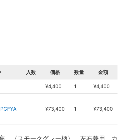
番
入数
価格
数量
金額
¥4,400
1
¥4,400
8PGFYA
¥73,400
1
¥73,400
高 〈スモークグレー柄〉 左右兼用 カ