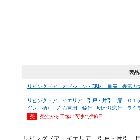
製品
リビングドア オプション・部材 角座 表示カ
リビングドア イエリア 引戸・片引 扉 ０１
グレー柄〉 左右兼用 錠付 明かり窓付 ラク
受注から工場出荷まで約6日
リビングドア イエリア 引戸・片引 