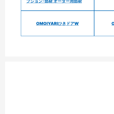
プション･部材 オーダー用部材
OMOIYARIひきドアW