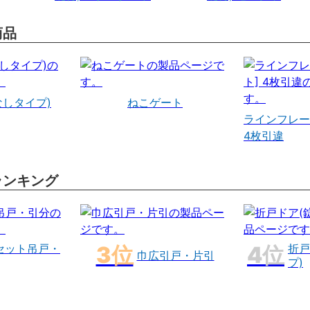
商品
なしタイプ)
ねこゲート
ラインフレー
4枚引違
ランキング
セット吊戸・
折戸
巾広引戸・片引
プ)