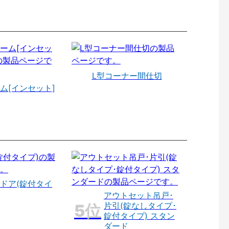
L型コーナー間仕切
ム[インセット]
ドア(錠付タイ
アウトセット吊戸･
片引(錠なしタイプ･
錠付タイプ) スタン
ダード