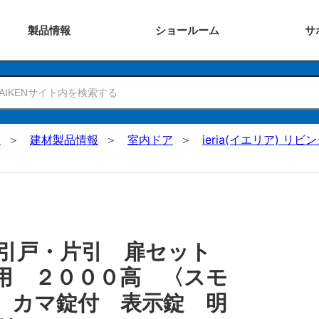
製品
情報
ショー
ルーム
サ
N
建材製品情報
室内ドア
ieria(イエリア) リビ
 引戸・片引 扉セット
用 ２０００高 〈スモ
 カマ錠付 表示錠 明