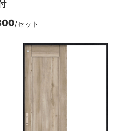
付
800
/セット