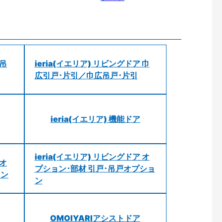
 吊
ieria(イエリア) リビングドア 巾
広引戸･片引／巾広吊戸･片引
ieria(イエリア) 機能ドア
ieria(イエリア) リビングドア オ
 オ
プション･部材 引戸･吊戸オプショ
ョン
ン
OMOIYARIアシストドア