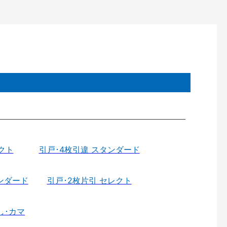
クト
引戸･4枚引違 スタンダード
ンダード
引戸･2枚片引 セレクト
し･カマ