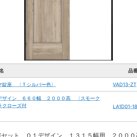
名
品
マ錠座 〈Ｔシルバー色〉
VAD13-ZT
デザイン ６６０幅 ２０００高 〈スモーク
ラクローズ付
LA1D01-1
扉セット ０１デザイン １３１５幅用 ２０００