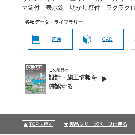
マ錠付 表示錠 明かり窓付 ラクラク
各種データ・ライブラリー
画像
CAD
この製品の
設計・施工情報を
確認する
TOPへ戻る
製品シリーズページに戻る