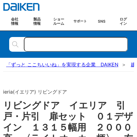
会社
製品
ショー
ログ
SNS
サポート
情報
情報
ルーム
イン
「ずっと ここちいいね」を実現する企業 DAIKEN
建
ieria(イエリア) リビングドア
リビングドア イエリア 引
戸・片引 扉セット ０１デザ
イン １３１５幅用 ２０００