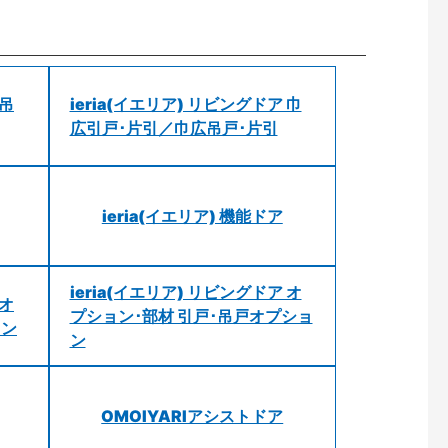
 吊
ieria(イエリア) リビングドア 巾
広引戸･片引／巾広吊戸･片引
ieria(イエリア) 機能ドア
ieria(イエリア) リビングドア オ
 オ
プション･部材 引戸･吊戸オプショ
ョン
ン
OMOIYARIアシストドア