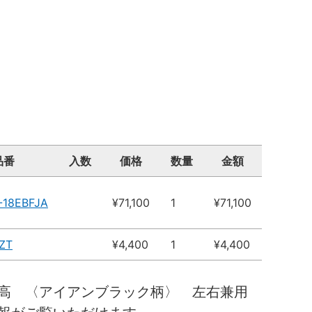
品番
入数
価格
数量
金額
-18EBFJA
¥71,100
1
¥71,100
ZT
¥4,400
1
¥4,400
０高 〈アイアンブラック柄〉 左右兼用