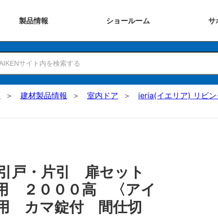
製品
情報
ショー
ルーム
サ
N
建材製品情報
室内ドア
ieria(イエリア) リビ
 引戸・片引 扉セット
用 ２０００高 〈アイ
用 カマ錠付 間仕切