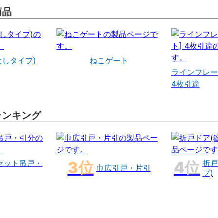
商品
なしタイプ)
ねこゲート
ラインフレー
4枚引違
ランキング
セット吊戸・
折戸
巾広引戸・片引
プ)