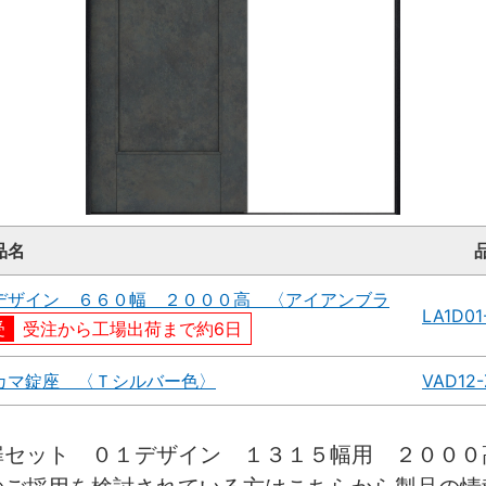
品名
デザイン ６６０幅 ２０００高 〈アイアンブラ
LA1D01
受注から工場出荷まで約6日
カマ錠座 〈Ｔシルバー色〉
VAD12-
扉セット ０１デザイン １３１５幅用 ２００