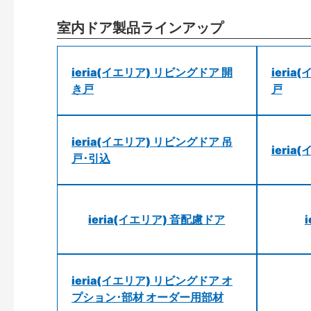
室内ドア製品ラインアップ
ieria(イエリア) リビングドア 開
ieri
き戸
戸
ieria(イエリア) リビングドア 吊
ieri
戸･引込
ieria(イエリア) 音配慮ドア
ieria(イエリア) リビングドア オ
プション･部材 オーダー用部材