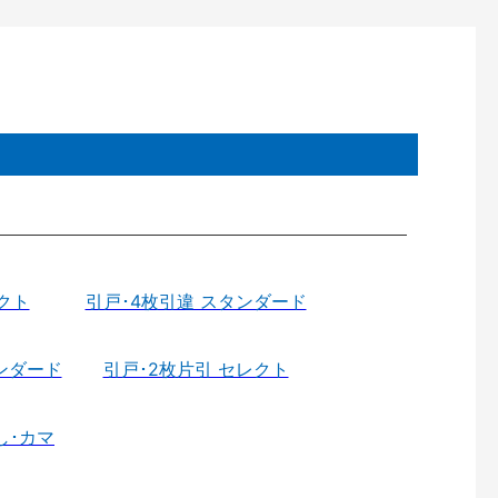
クト
引戸･4枚引違 スタンダード
ンダード
引戸･2枚片引 セレクト
し･カマ