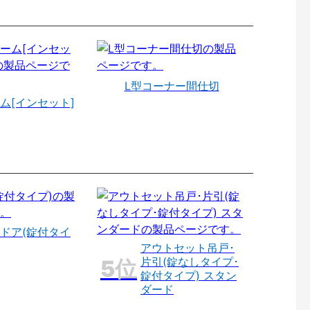
L型コーナー間仕切
ム[インセット]
ドア(錠付タイ
アウトセット吊戸･
片引(錠なしタイプ･
錠付タイプ) スタン
ダード