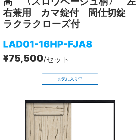
高 〈スロウベージュ柄〉 左
右兼用 カマ錠付 間仕切錠
ラクラクローズ付
LAD01-16HP-FJA8
¥75,500
/セット
お気に入り