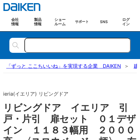
会社
製品
ショー
ログ
SNS
サポート
情報
情報
ルーム
イン
「ずっと ここちいいね」を実現する企業 DAIKEN
建
ieria(イエリア) リビングドア
リビングドア イエリア 引
戸・片引 扉セット ０１デザ
イン １１８３幅用 ２０００