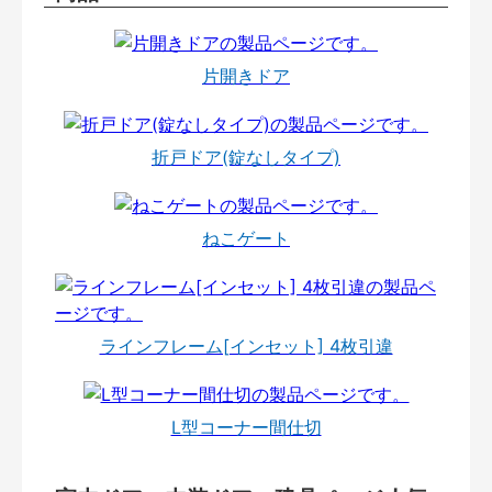
片開きドア
折戸ドア(錠なしタイプ)
ねこゲート
ラインフレーム[インセット] 4枚引違
L型コーナー間仕切