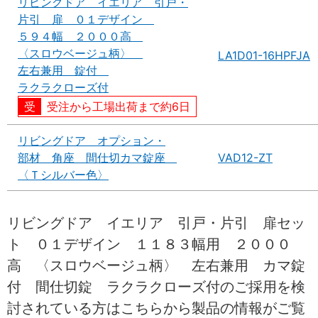
リビングドア イエリア 引戸・
片引 扉 ０１デザイン
５９４幅 ２０００高
〈スロウベージュ柄〉
LA1D01-16HPFJA
左右兼用 錠付
ラクラクローズ付
受注から工場出荷まで約6日
リビングドア オプション・
部材 角座 間仕切カマ錠座
VAD12-ZT
〈Ｔシルバー色〉
リビングドア イエリア 引戸・片引 扉セッ
ト ０１デザイン １１８３幅用 ２０００
高 〈スロウベージュ柄〉 左右兼用 カマ錠
付 間仕切錠 ラクラクローズ付のご採用を検
討されている方はこちらから製品の情報がご覧