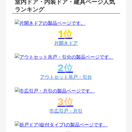
室内ドア・内装ドア・建具ページ人気
ランキング
片開きドア
アウトセット吊戸・引分
巾広引戸・片引