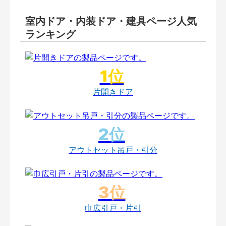
室内ドア・内装ドア・建具ページ人気
ランキング
片開きドア
アウトセット吊戸・引分
巾広引戸・片引