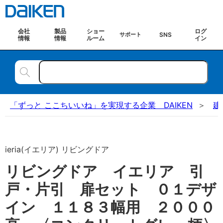
会社
製品
ショー
ログ
SNS
サポート
情報
情報
ルーム
イン
「ずっと ここちいいね」を実現する企業 DAIKEN
建
ieria(イエリア) リビングドア
リビングドア イエリア 引
戸・片引 扉セット ０１デザ
イン １１８３幅用 ２０００