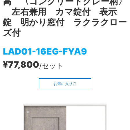
高 〈コンクリートグレー柄〉
左右兼用 カマ錠付 表示
錠 明かり窓付 ラクラクロー
ズ付
LAD01-16EG-FYA9
¥77,800
/セット
お気に入り