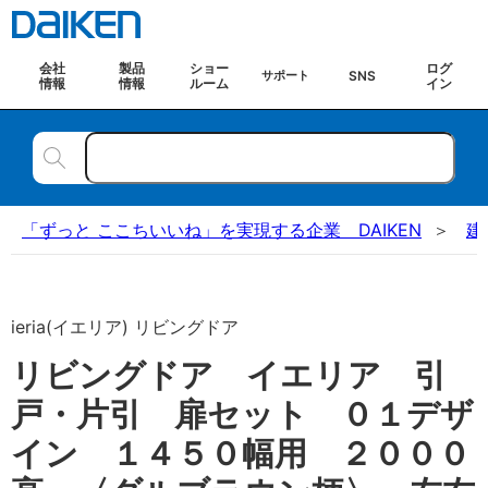
会社
製品
ショー
ログ
SNS
サポート
情報
情報
ルーム
イン
「ずっと ここちいいね」を実現する企業 DAIKEN
建
ieria(イエリア) リビングドア
リビングドア イエリア 引
戸・片引 扉セット ０１デザ
イン １４５０幅用 ２０００