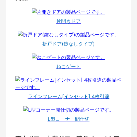
片開きドア
折戸ドア(錠なしタイプ)
ねこゲート
ラインフレーム[インセット] 4枚引違
L型コーナー間仕切