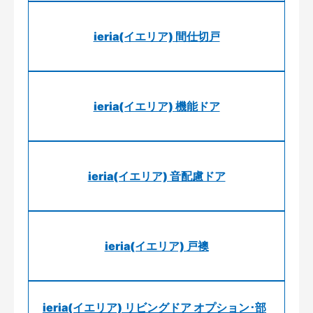
ieria(イエリア) 間仕切戸
ieria(イエリア) 機能ドア
ieria(イエリア) 音配慮ドア
ieria(イエリア) 戸襖
ieria(イエリア) リビングドア オプション･部