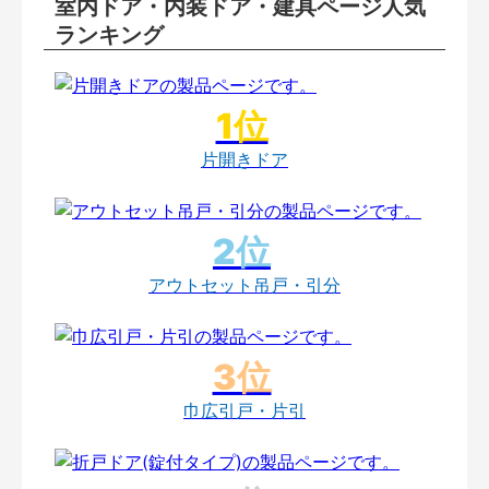
室内ドア・内装ドア・建具ページ人気
ランキング
片開きドア
アウトセット吊戸・引分
巾広引戸・片引