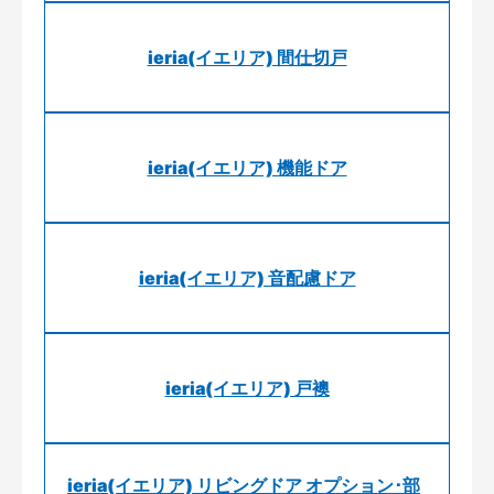
ieria(イエリア) 間仕切戸
ieria(イエリア) 機能ドア
ieria(イエリア) 音配慮ドア
ieria(イエリア) 戸襖
ieria(イエリア) リビングドア オプション･部