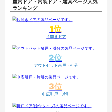
室内ドア・内装ドア・建具ページ人気
ランキング
片開きドア
アウトセット吊戸・引分
巾広引戸・片引