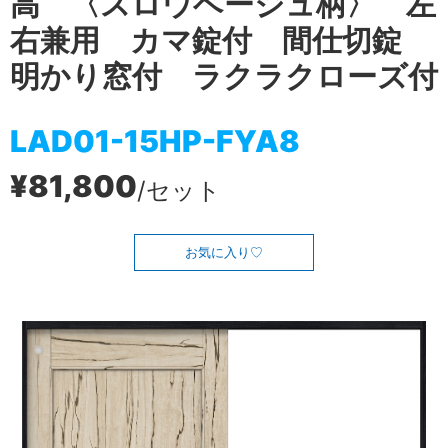
高 〈スロウベージュ柄〉 左
右兼用 カマ錠付 間仕切錠
明かり窓付 ラクラクローズ付
LAD01-15HP-FYA8
¥81,800
/セット
お気に入り