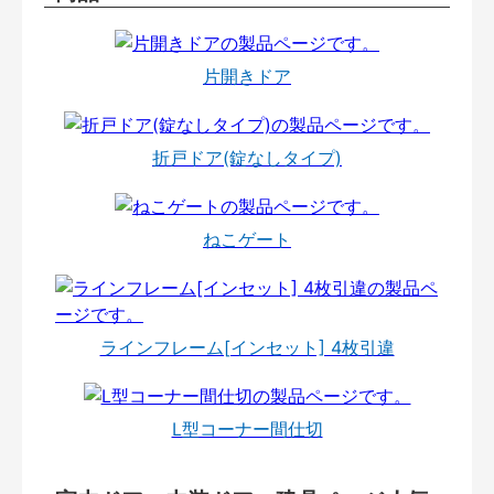
片開きドア
折戸ドア(錠なしタイプ)
ねこゲート
ラインフレーム[インセット] 4枚引違
L型コーナー間仕切