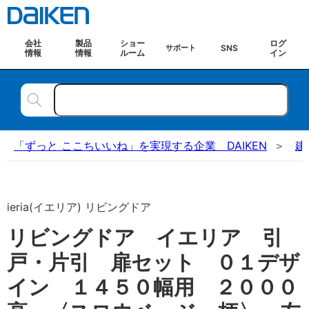
会社
製品
ショー
ログ
SNS
サポート
情報
情報
ルーム
イン
「ずっと ここちいいね」を実現する企業 DAIKEN
建
ieria(イエリア) リビングドア
リビングドア イエリア 引
戸・片引 扉セット ０１デザ
イン １４５０幅用 ２０００