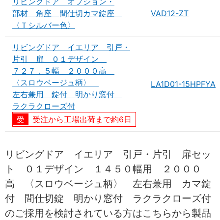
リビングドア オプション・
部材 角座 間仕切カマ錠座
VAD12-ZT
〈Ｔシルバー色〉
リビングドア イエリア 引戸・
片引 扉 ０１デザイン
７２７．５幅 ２０００高
〈スロウベージュ柄〉
LA1D01-15HPFYA
左右兼用 錠付 明かり窓付
ラクラクローズ付
受注から工場出荷まで約6日
リビングドア イエリア 引戸・片引 扉セッ
ト ０１デザイン １４５０幅用 ２０００
高 〈スロウベージュ柄〉 左右兼用 カマ錠
付 間仕切錠 明かり窓付 ラクラクローズ付
のご採用を検討されている方はこちらから製品