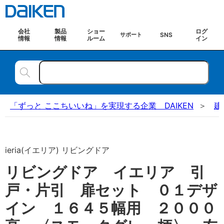
会社
製品
ショー
ログ
SNS
サポート
情報
情報
ルーム
イン
「ずっと ここちいいね」を実現する企業 DAIKEN
建
ieria(イエリア) リビングドア
リビングドア イエリア 引
戸・片引 扉セット ０１デザ
イン １６４５幅用 ２０００