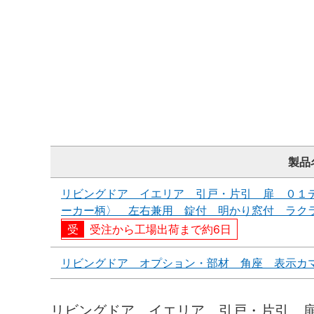
製品
リビングドア イエリア 引戸・片引 扉 ０１
ーカー柄〉 左右兼用 錠付 明かり窓付 ラク
受注から工場出荷まで約6日
リビングドア オプション・部材 角座 表示カ
リビングドア イエリア 引戸・片引 