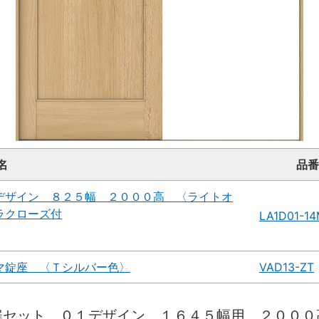
名
品番
デザイン ８２５幅 ２０００高 〈ライトオ
ラクローズ付
LA1D01-1
マ錠座 〈Ｔシルバー色〉
VAD13-ZT
扉セット ０１デザイン １６４５幅用 ２０００