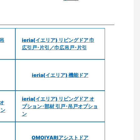
 吊
ieria(イエリア) リビングドア 巾
広引戸･片引／巾広吊戸･片引
ieria(イエリア) 機能ドア
ieria(イエリア) リビングドア オ
 オ
プション･部材 引戸･吊戸オプショ
ョン
ン
OMOIYARIアシストドア