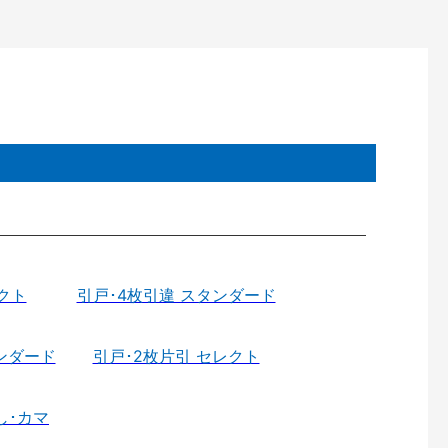
クト
引戸･4枚引違 スタンダード
ンダード
引戸･2枚片引 セレクト
し･カマ