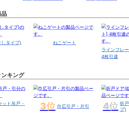
商品
なしタイプ)
ねこゲート
ラインフレー
4枚引違
ランキング
セット吊戸・
折戸
巾広引戸・片引
プ)