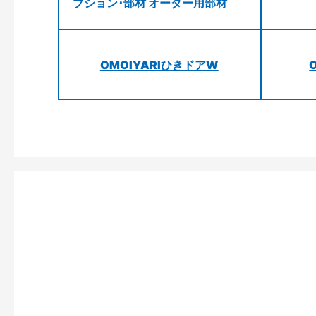
プション･部材 オーダー用部材
OMOIYARIひきドアW