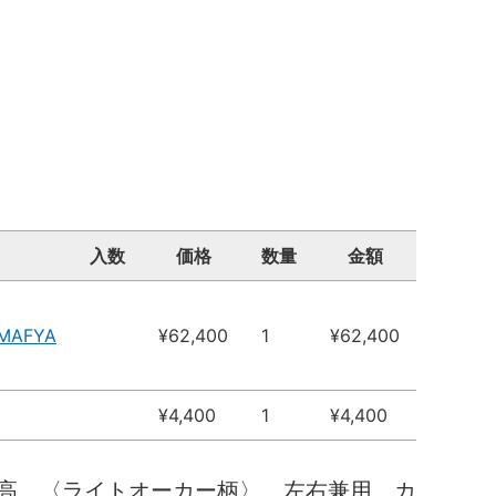
入数
価格
数量
金額
4MAFYA
¥62,400
1
¥62,400
¥4,400
1
¥4,400
高 〈ライトオーカー柄〉 左右兼用 カ