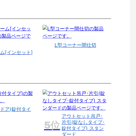
L型コーナー間仕切
ム[インセット]
ドア(錠付タイ
アウトセット吊戸･
片引(錠なしタイプ･
錠付タイプ) スタン
ダード