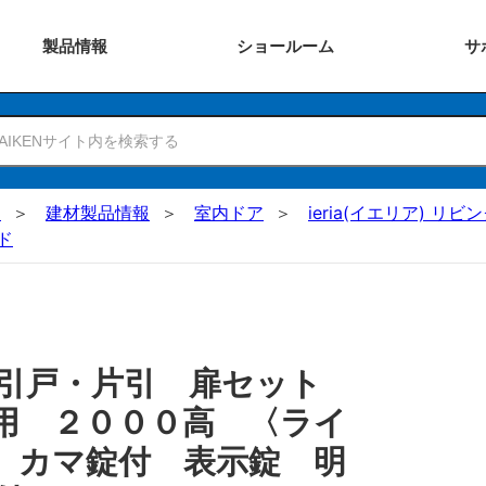
製品
情報
ショー
ルーム
サ
N
建材製品情報
室内ドア
ieria(イエリア) リビ
ド
 引戸・片引 扉セット
用 ２０００高 〈ライ
 カマ錠付 表示錠 明