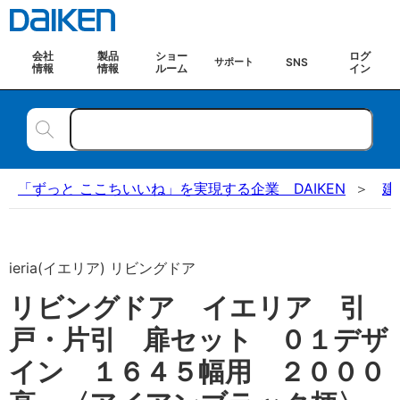
会社
製品
ショー
ログ
SNS
サポート
情報
情報
ルーム
イン
「ずっと ここちいいね」を実現する企業 DAIKEN
建
ieria(イエリア) リビングドア
リビングドア イエリア 引
戸・片引 扉セット ０１デザ
イン １６４５幅用 ２０００