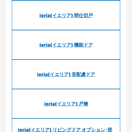
ieria(イエリア) 間仕切戸
ieria(イエリア) 機能ドア
ieria(イエリア) 音配慮ドア
ieria(イエリア) 戸襖
ieria(イエリア) リビングドア オプション･部