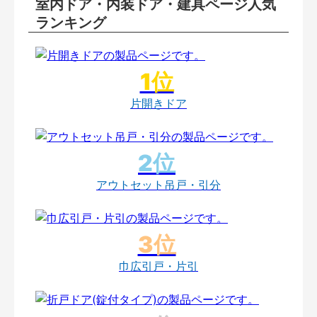
室内ドア・内装ドア・建具ページ人気
ランキング
片開きドア
アウトセット吊戸・引分
巾広引戸・片引