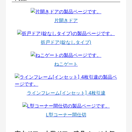
片開きドア
折戸ドア(錠なしタイプ)
ねこゲート
ラインフレーム[インセット] 4枚引違
L型コーナー間仕切