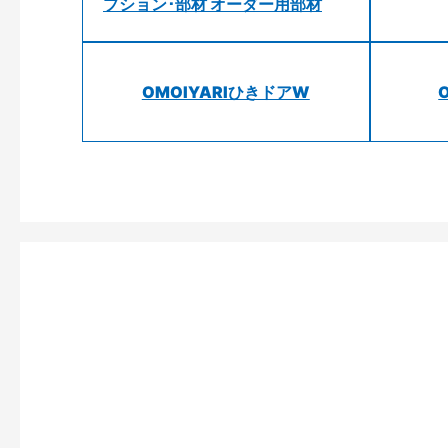
プション･部材 オーダー用部材
OMOIYARIひきドアW