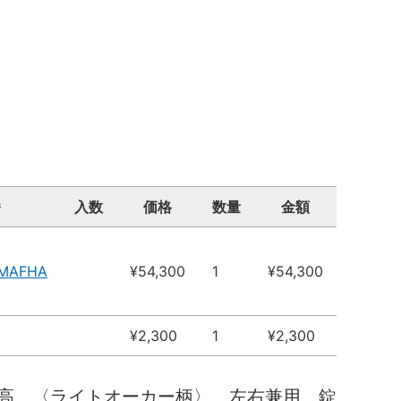
番
入数
価格
数量
金額
3MAFHA
¥54,300
1
¥54,300
¥2,300
1
¥2,300
高 〈ライトオーカー柄〉 左右兼用 錠