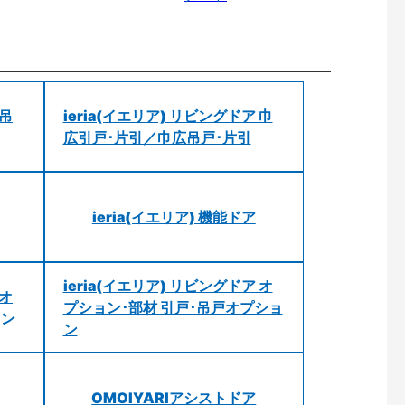
 吊
ieria(イエリア) リビングドア 巾
広引戸･片引／巾広吊戸･片引
ieria(イエリア) 機能ドア
ieria(イエリア) リビングドア オ
 オ
プション･部材 引戸･吊戸オプショ
ョン
ン
OMOIYARIアシストドア