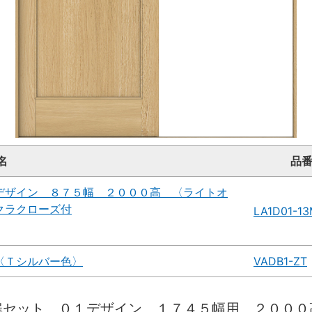
名
品
デザイン ８７５幅 ２０００高 〈ライトオ
クラクローズ付
LA1D01-1
〈Ｔシルバー色〉
VADB1-ZT
扉セット ０１デザイン １７４５幅用 ２０００