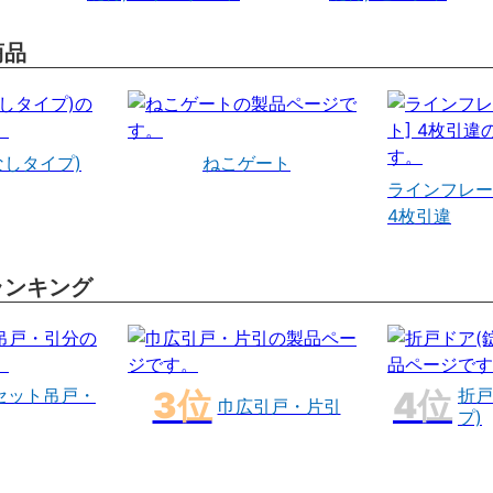
商品
なしタイプ)
ねこゲート
ラインフレー
4枚引違
ランキング
セット吊戸・
折戸
巾広引戸・片引
プ)