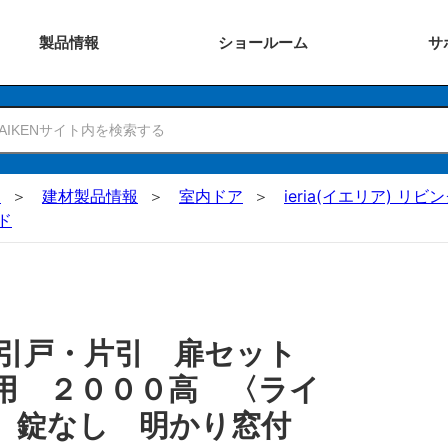
製品
情報
ショー
ルーム
サ
N
建材製品情報
室内ドア
ieria(イエリア) リビ
ド
 引戸・片引 扉セット
用 ２０００高 〈ライ
用 錠なし 明かり窓付