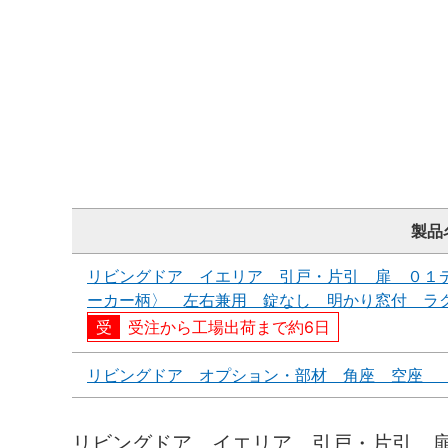
製品
リビングドア イエリア 引戸・片引 扉 ０１
ーカー柄〉 左右兼用 錠なし 明かり窓付 ラ
受注から工場出荷まで約6日
リビングドア オプション・部材 角座 空座 
リビングドア イエリア 引戸・片引 