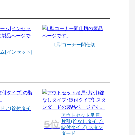
L型コーナー間仕切
ム[インセット]
ドア(錠付タイ
アウトセット吊戸･
片引(錠なしタイプ･
錠付タイプ) スタン
ダード