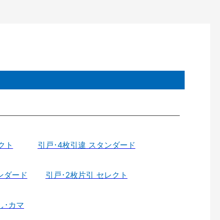
クト
引戸･4枚引違 スタンダード
ンダード
引戸･2枚片引 セレクト
し･カマ