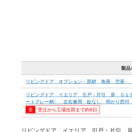
製品
リビングドア オプション・部材 角座 空座 
リビングドア イエリア 引戸・片引 扉 ０１
ートグレー柄〉 左右兼用 錠なし 明かり窓付
受注から工場出荷まで約6日
リビングドア イエリア 引戸・片引 