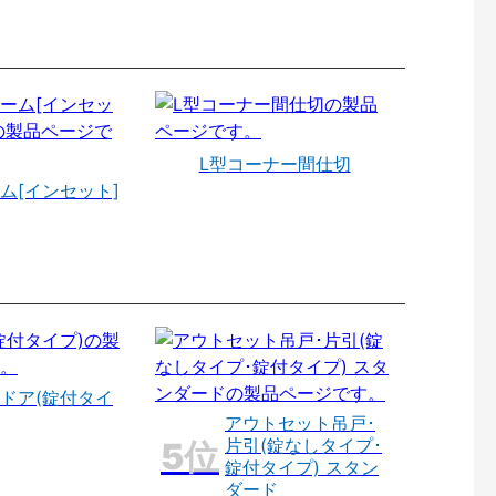
L型コーナー間仕切
ム[インセット]
ドア(錠付タイ
アウトセット吊戸･
片引(錠なしタイプ･
錠付タイプ) スタン
ダード