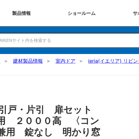
製品
情報
ショー
ルーム
サ
N
建材製品情報
室内ドア
ieria(イエリア) リビ
 引戸・片引 扉セット
用 ２０００高 〈コン
兼用 錠なし 明かり窓