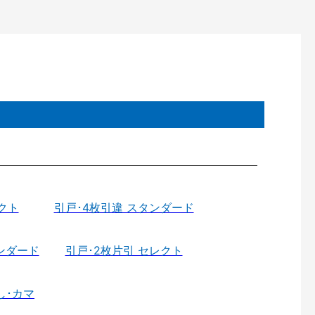
クト
引戸･4枚引違 スタンダード
ンダード
引戸･2枚片引 セレクト
し･カマ