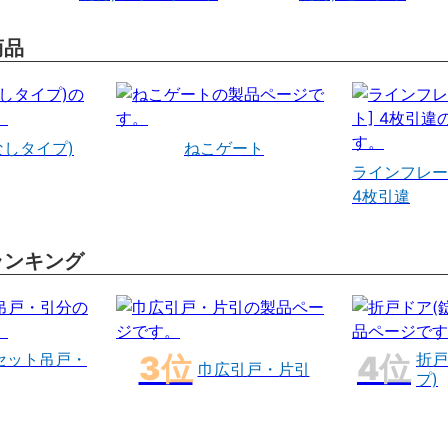
商品
なしタイプ)
ねこゲート
ラインフレー
4枚引違
ランキング
セット吊戸・
折戸
巾広引戸・片引
プ)