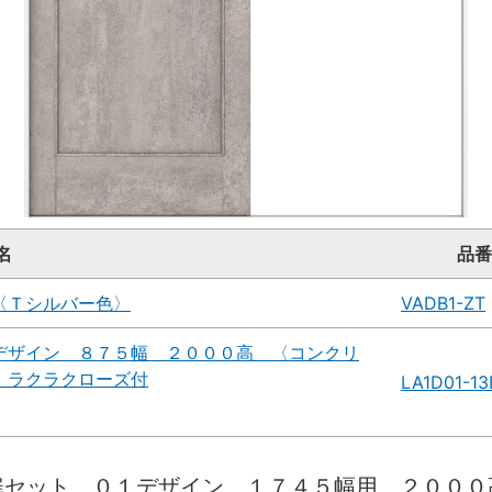
名
品番
〈Ｔシルバー色〉
VADB1-ZT
デザイン ８７５幅 ２０００高 〈コンクリ
 ラクラクローズ付
LA1D01-1
扉セット ０１デザイン １７４５幅用 ２０００