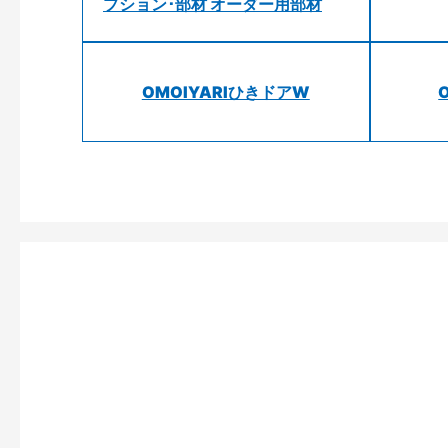
プション･部材 オーダー用部材
OMOIYARIひきドアW