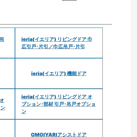
 吊
ieria(イエリア) リビングドア 巾
広引戸･片引／巾広吊戸･片引
ieria(イエリア) 機能ドア
ieria(イエリア) リビングドア オ
 オ
プション･部材 引戸･吊戸オプショ
ョン
ン
OMOIYARIアシストドア