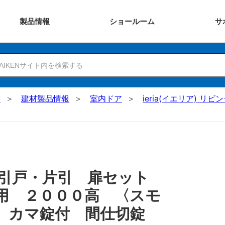
製品
情報
ショー
ルーム
サ
N
建材製品情報
室内ドア
ieria(イエリア) リビ
 引戸・片引 扉セット
用 ２０００高 〈スモ
用 カマ錠付 間仕切錠