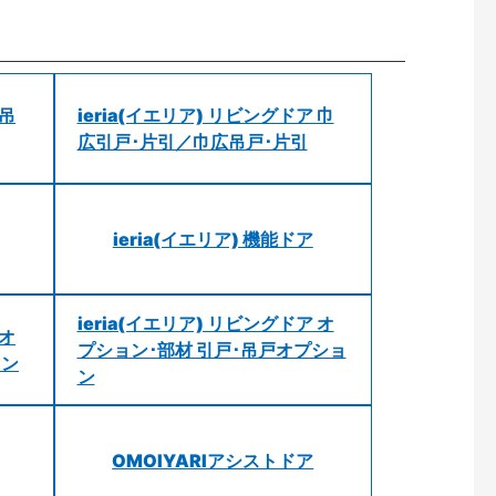
 吊
ieria(イエリア) リビングドア 巾
広引戸･片引／巾広吊戸･片引
ieria(イエリア) 機能ドア
ieria(イエリア) リビングドア オ
 オ
プション･部材 引戸･吊戸オプショ
ョン
ン
OMOIYARIアシストドア