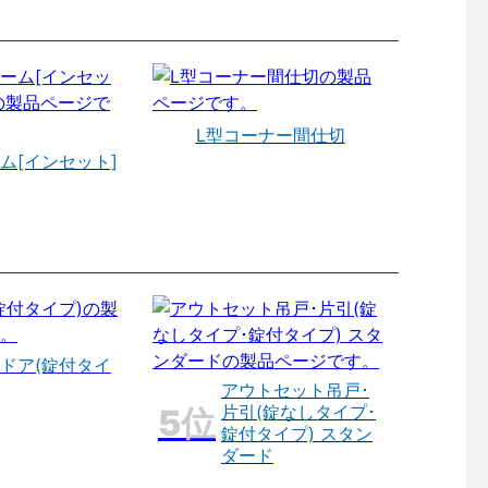
L型コーナー間仕切
ム[インセット]
ドア(錠付タイ
アウトセット吊戸･
片引(錠なしタイプ･
錠付タイプ) スタン
ダード