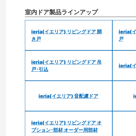
室内ドア製品ラインアップ
ieria(イエリア) リビングドア 開
ieri
き戸
戸
ieria(イエリア) リビングドア 吊
ieri
戸･引込
ieria(イエリア) 音配慮ドア
ieria(イエリア) リビングドア オ
プション･部材 オーダー用部材