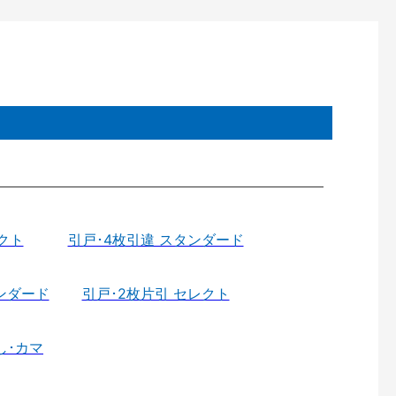
クト
引戸･4枚引違 スタンダード
ンダード
引戸･2枚片引 セレクト
し･カマ