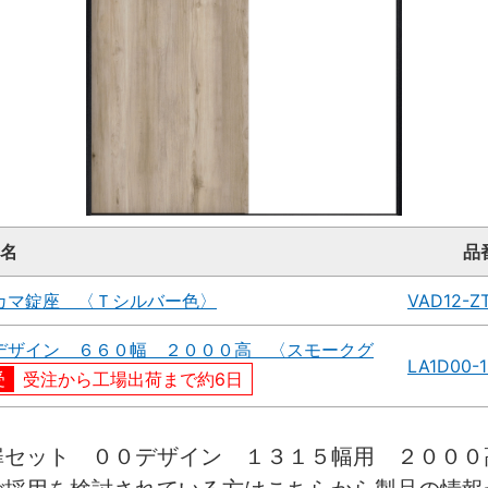
名
品
カマ錠座 〈Ｔシルバー色〉
VAD12-Z
デザイン ６６０幅 ２０００高 〈スモークグ
LA1D00-
受注から工場出荷まで約6日
扉セット ００デザイン １３１５幅用 ２０００