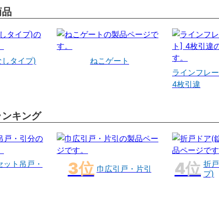
商品
なしタイプ)
ねこゲート
ラインフレー
4枚引違
ランキング
セット吊戸・
折戸
巾広引戸・片引
プ)