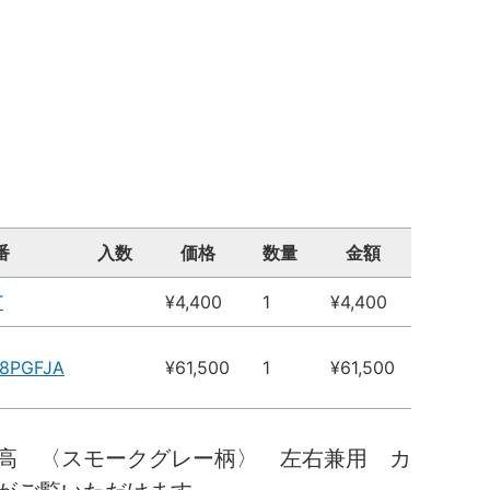
番
入数
価格
数量
金額
T
¥4,400
1
¥4,400
18PGFJA
¥61,500
1
¥61,500
高 〈スモークグレー柄〉 左右兼用 カ