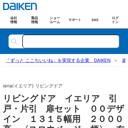
会社
製品
ショー
ログ
SNS
サポート
情報
情報
ルーム
イン
「ずっと ここちいいね」を実現する企業 DAIKEN
建
ieria(イエリア) リビングドア
リビングドア イエリア 引
戸・片引 扉セット ００デザ
イン １３１５幅用 ２０００