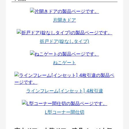
片開きドア
折戸ドア(錠なしタイプ)
ねこゲート
ラインフレーム[インセット] 4枚引違
L型コーナー間仕切