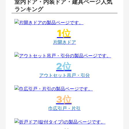
室内ドア・内装ドア・建具ページ人気
ランキング
片開きドア
アウトセット吊戸・引分
巾広引戸・片引