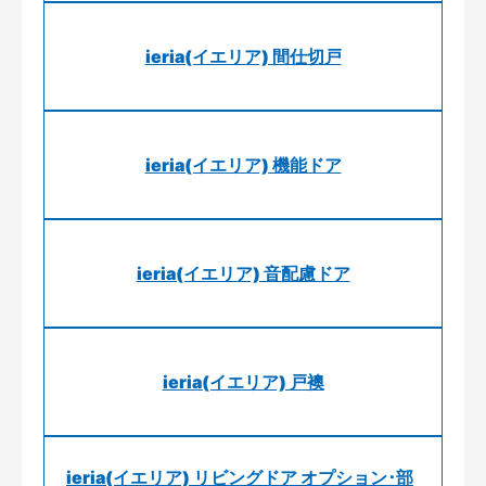
ieria(イエリア) 間仕切戸
ieria(イエリア) 機能ドア
ieria(イエリア) 音配慮ドア
ieria(イエリア) 戸襖
ieria(イエリア) リビングドア オプション･部