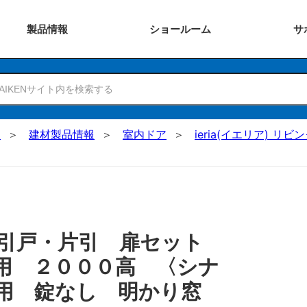
製品
情報
ショー
ルーム
サ
N
建材製品情報
室内ドア
ieria(イエリア) リビ
 引戸・片引 扉セット
用 ２０００高 〈シナ
用 錠なし 明かり窓