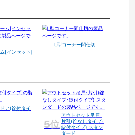
L型コーナー間仕切
ム[インセット]
ドア(錠付タイ
アウトセット吊戸･
片引(錠なしタイプ･
錠付タイプ) スタン
ダード