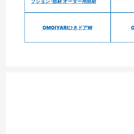
プション･部材 オーダー用部材
OMOIYARIひきドアW