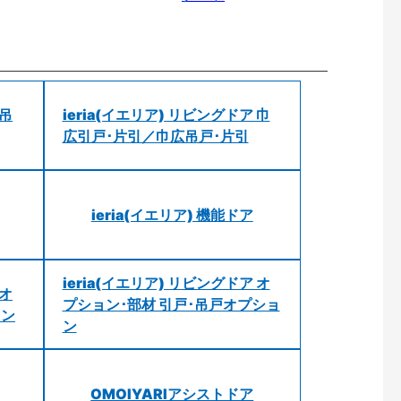
 吊
ieria(イエリア) リビングドア 巾
広引戸･片引／巾広吊戸･片引
ieria(イエリア) 機能ドア
ieria(イエリア) リビングドア オ
 オ
プション･部材 引戸･吊戸オプショ
ョン
ン
OMOIYARIアシストドア