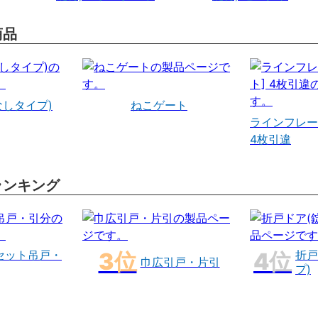
商品
なしタイプ)
ねこゲート
ラインフレー
4枚引違
ランキング
セット吊戸・
折戸
巾広引戸・片引
プ)