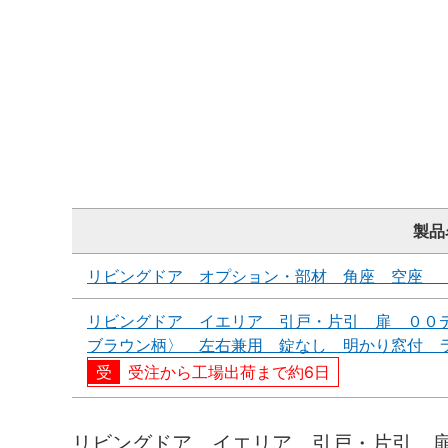
製品
リビングドア オプション・部材 角座 空座 
リビングドア イエリア 引戸・片引 扉 ００
ブラウン柄〉 左右兼用 錠なし 明かり窓付 
受注から工場出荷まで約6日
リビングドア イエリア 引戸・片引 