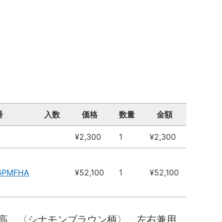
番
入数
価格
数量
金額
¥2,300
1
¥2,300
6PMFHA
¥52,100
1
¥52,100
０高 〈シナモンブラウン柄〉 左右兼用