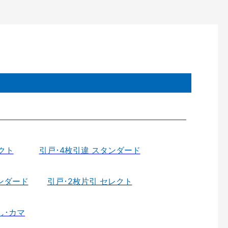
クト
引戸･4枚引違 スタンダード
ンダード
引戸･2枚片引 セレクト
し･カマ