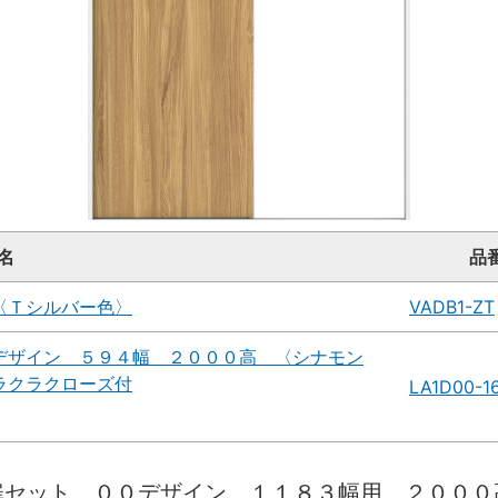
名
品
〈Ｔシルバー色〉
VADB1-ZT
デザイン ５９４幅 ２０００高 〈シナモン
ラクラクローズ付
LA1D00-1
扉セット ００デザイン １１８３幅用 ２００